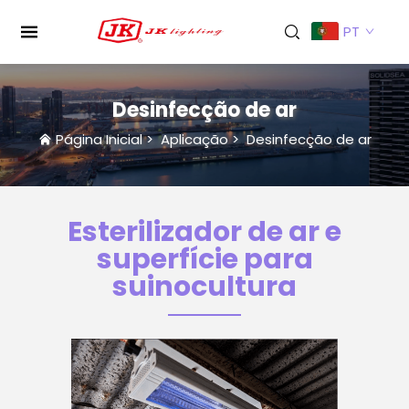
PT
Desinfecção de ar
Página Inicial
>
Aplicação
>
Desinfecção de ar
Esterilizador de ar e
superfície para
suinocultura