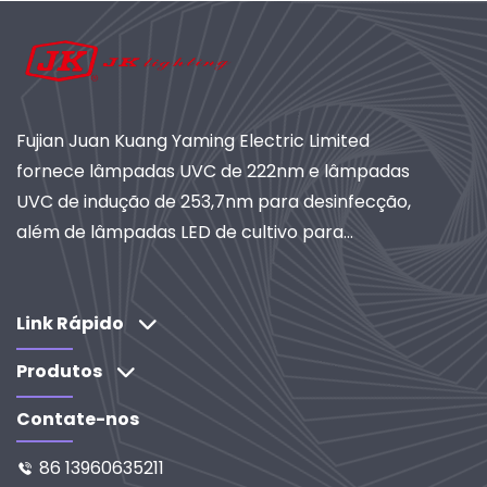
Fujian Juan Kuang Yaming Electric Limited
fornece lâmpadas UVC de 222nm e lâmpadas
UVC de indução de 253,7nm para desinfecção,
além de lâmpadas LED de cultivo para
horticultura. Com mais de 40 anos de
experiência, certificação ISO e fornecedora
global de sistemas de iluminação e purificação
Link Rápido
industriais. Explore nossas soluções orientadas
Produtos
por pesquisa e desenvolvimento.
Contate-nos
86 13960635211
