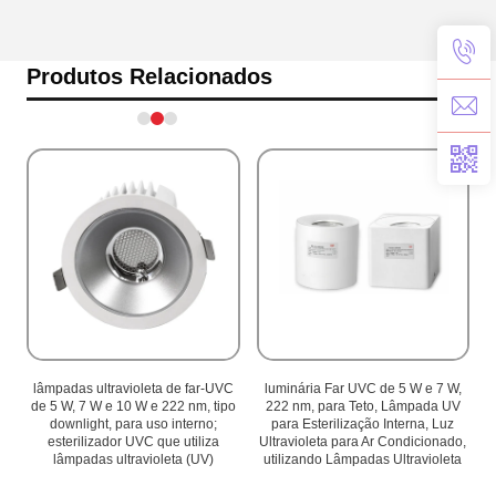
Produtos Relacionados
C
lâmpadas ultravioleta de far-UVC
luminária Far UVC de 5 W e 7 W,
o
de 5 W, 7 W e 10 W e 222 nm, tipo
222 nm, para Teto, Lâmpada UV
downlight, para uso interno;
para Esterilização Interna, Luz
esterilizador UVC que utiliza
Ultravioleta para Ar Condicionado,
lâmpadas ultravioleta (UV)
utilizando Lâmpadas Ultravioleta