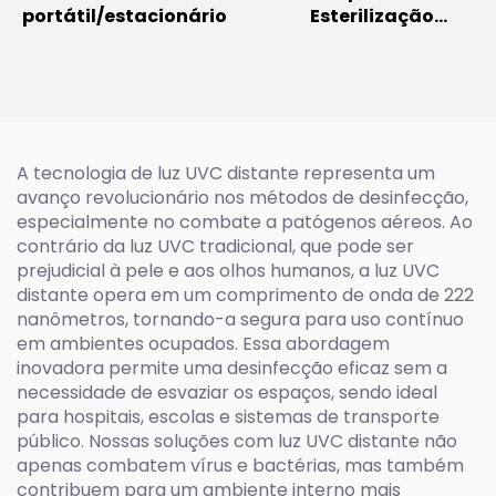
portátil/estacionário
Esterilização
Ultravioleta
Desinfecção Lâmpada
Far UVC 150W 60w 30w
Iluminação Excimer
Lâmpada UVC 222nm
A tecnologia de luz UVC distante representa um
avanço revolucionário nos métodos de desinfecção,
especialmente no combate a patógenos aéreos. Ao
contrário da luz UVC tradicional, que pode ser
prejudicial à pele e aos olhos humanos, a luz UVC
distante opera em um comprimento de onda de 222
nanômetros, tornando-a segura para uso contínuo
em ambientes ocupados. Essa abordagem
inovadora permite uma desinfecção eficaz sem a
necessidade de esvaziar os espaços, sendo ideal
para hospitais, escolas e sistemas de transporte
público. Nossas soluções com luz UVC distante não
apenas combatem vírus e bactérias, mas também
contribuem para um ambiente interno mais