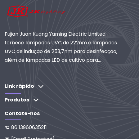
Fujian Juan Kuang Yaming Electric Limited
fornece lâmpadas UVC de 222nm e lâmpadas
UVC de indução de 253,7nm para desinfecção,
além de lâmpadas LED de cultivo para
horticultura. Com mais de 40 anos de
experiência, certificação ISO e fornecedora
global de sistemas de iluminação e purificação
Link rápido
industriais. Explore nossas soluções orientadas
Produtos
por pesquisa e desenvolvimento.
Contate-nos
86 13960635211
