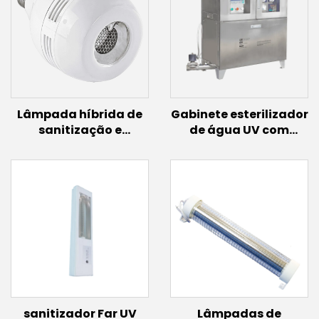
Lâmpada híbrida de
Gabinete esterilizador
sanitização e
de água UV com
iluminação Far UV
lâmpada de indução
(E26/E27)
(300W)
sanitizador Far UV
Lâmpadas de