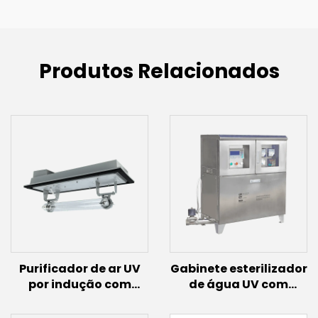
Produtos Relacionados
Purificador de ar UV
Gabinete esterilizador
por indução com
de água UV com
lâmpada de indução
lâmpada de indução
(200W~600W)
(300W)