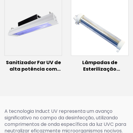
Sanitizador Far UV de
Lâmpadas de
alta potência com
Esterilização
sensor de movimento
Ultravioleta
(100W/150W)
Desinfecção Lâmpada
Far UVC 150W 60w 30w
Iluminação Excimer
Lâmpada UVC 222nm
A tecnologia Induct UV representa um avanço
significativo no campo da desinfecção, utilizando
comprimentos de onda específicos da luz UVC para
neutralizar eficazmente microorganismos nocivos.