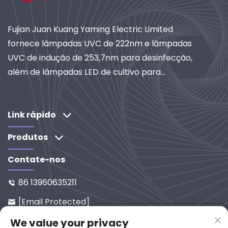
Fujian Juan Kuang Yaming Electric Limited
fornece lâmpadas UVC de 222nm e lâmpadas
UVC de indução de 253,7nm para desinfecção,
além de lâmpadas LED de cultivo para
horticultura. Com mais de 40 anos de
experiência, certificação ISO e fornecedora
global de sistemas de iluminação e purificação
Link rápido
industriais. Explore nossas soluções orientadas
Produtos
por pesquisa e desenvolvimento.
Contate-nos
86 13960635211

[email Protected]

No. 65-9, Rua Xixi, Yanping, Fujia
We value your privacy