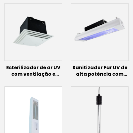
Esterilizador de ar UV
Sanitizador Far UV de
com ventilação e
alta potência com
ventilador
sensor de movimento
(40W~60W)
(100W/150W)