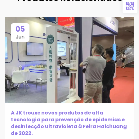
05
Jun
A JK trouxe novos produtos de alta
tecnologia para prevenção de epidemias e
desinfecção ultravioleta à Feira Haichuang
de 2022.