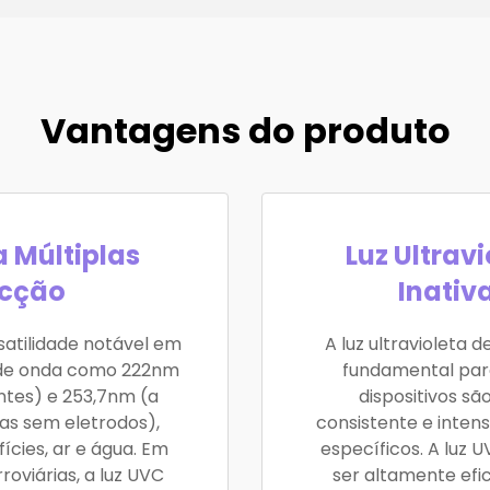
Vantagens do produto
a Múltiplas
Luz Ultrav
ecção
Inativ
satilidade notável em
A luz ultravioleta 
 de onda como 222nm
fundamental para
ntes) e 253,7nm (a
dispositivos sã
as sem eletrodos),
consistente e inten
ícies, ar e água. Em
específicos. A luz
oviárias, a luz UVC
ser altamente efi