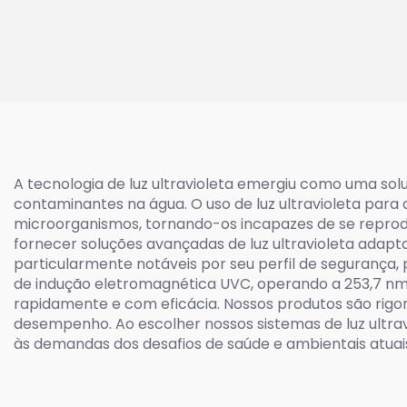
iluminação Far UV
ventil
(E26/E27)
A tecnologia de luz ultravioleta emergiu como uma s
contaminantes na água. O uso de luz ultravioleta par
microorganismos, tornando-os incapazes de se reprodu
fornecer soluções avançadas de luz ultravioleta adap
particularmente notáveis por seu perfil de segurança
de indução eletromagnética UVC, operando a 253,7 nm,
rapidamente e com eficácia. Nossos produtos são rigo
desempenho. Ao escolher nossos sistemas de luz ultrav
às demandas dos desafios de saúde e ambientais atuai