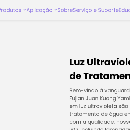
Produtos
Aplicação
Sobre
Serviço e Suporte
Edu
Luz Ultravio
de Tratamen
Bem-vindo à vanguarda
Fujian Juan Kuang Yami
em luz ultravioleta sã
tratamento de água em
com a qualidade, noss
ISO, incluindo lâmpad