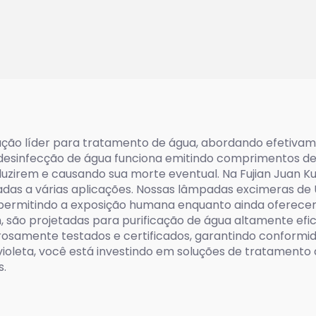
ador (40W~60W)
água (200W~
olução líder para tratamento de água, abordando efeti
a desinfecção de água funciona emitindo comprimentos d
zirem e causando sua morte eventual. Na Fujian Juan Ku
tadas a várias aplicações. Nossas lâmpadas excimeras de
, permitindo a exposição humana enquanto ainda oferecem
 são projetadas para purificação de água altamente efi
rosamente testados e certificados, garantindo conformi
ioleta, você está investindo em soluções de tratamento 
s.