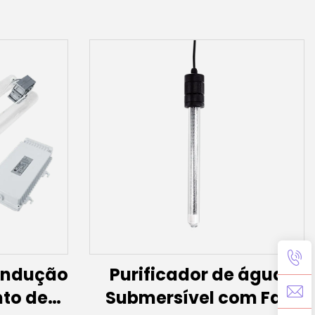
indução
Purificador de água
to de
Submersível com Far