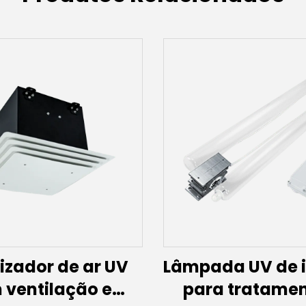
lizador de ar UV
Lâmpada UV de 
 ventilação e
para tratamen