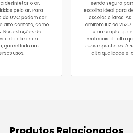
a desinfetar o ar,
sendo segura para
idos pelo ar. Para
escolha ideal para d
eis de UVC podem ser
escolas e lares. A
de alto contato, como
emitem luz de 253,7
. Nas estações de
uma ampla gama 
violeta eliminam
materiais de alta 
ua, garantindo um
desempenho estável
rsos usos.
alta qualidade e,
Produtos Relacionados