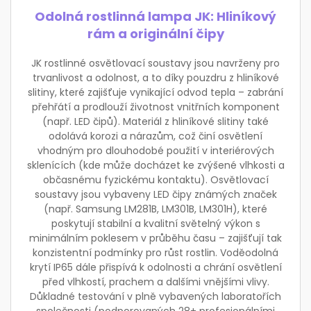
Odolná rostlinná lampa JK: Hliníkový
rám a originální čipy
JK rostlinné osvětlovací soustavy jsou navrženy pro
trvanlivost a odolnost, a to díky pouzdru z hliníkové
slitiny, které zajišťuje vynikající odvod tepla – zabrání
přehřátí a prodlouží životnost vnitřních komponent
(např. LED čipů). Materiál z hliníkové slitiny také
odolává korozi a nárazům, což činí osvětlení
vhodným pro dlouhodobé použití v interiérových
sklenících (kde může docházet ke zvýšené vlhkosti a
občasnému fyzickému kontaktu). Osvětlovací
soustavy jsou vybaveny LED čipy známých značek
(např. Samsung LM281B, LM301B, LM301H), které
poskytují stabilní a kvalitní světelný výkon s
minimálním poklesem v průběhu času – zajišťují tak
konzistentní podmínky pro růst rostlin. Voděodolná
krytí IP65 dále přispívá k odolnosti a chrání osvětlení
před vlhkostí, prachem a dalšími vnějšími vlivy.
Důkladné testování v plně vybavených laboratořích
společnosti (podporovaných 28+ profesionálními