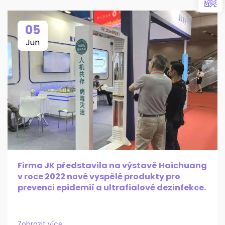
05
Jun
Firma JK představila na výstavě Haichuang
v roce 2022 nové vyspělé produkty pro
prevenci epidemií a ultrafialové dezinfekce.
Zobrazit více