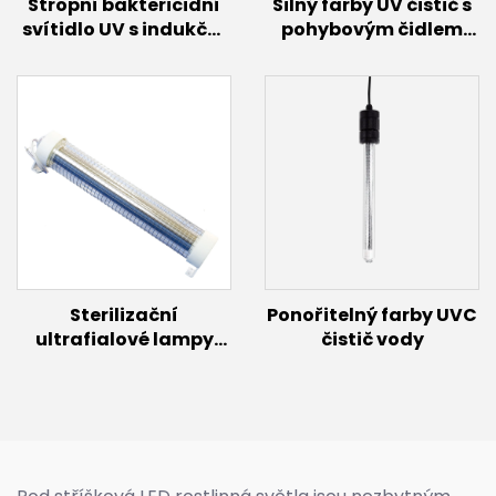
Stropní baktericidní
Silný farby UV čistič s
svítidlo UV s indukční
pohybovým čidlem
lampou (60 W až 300
(100W/150W)
W)
Sterilizační
Ponořitelný farby UVC
ultrafialové lampy
čistič vody
Dezinfekční daleká
UVC zářivka150W 60w
30w Excimerové
osvětlení 222nm UVC
lampa