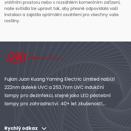
vnitřním prostoru nebo v rozsáhlém komerčním zařízení,
naše svítidla lze upravit tak, aby přesně odpovídala vaší
instalaci a zajistila optimální osvětlení pro všechny vaše
rostliny.
Fujian Juan Kuang Yaming Electric Limited nabízí
222nm daleké UVC a 253,7nm UVC indukční
lampy pro dezinfekci, stejně jako LED pěstební
lampy pro zahradnictví. 40+ let zkušeností,
certifikováno podle ISO, globální dodavatel
průmyslového osvětlení a čisticích systémů.
Objevte naše řešení založené na výzkumu a
Rychlý odkaz