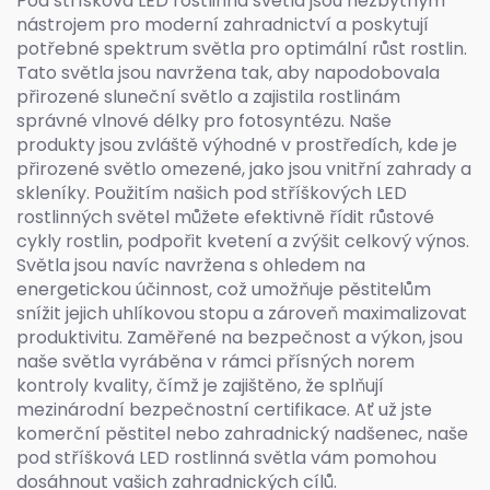
Pod stříšková LED rostlinná světla jsou nezbytným
nástrojem pro moderní zahradnictví a poskytují
potřebné spektrum světla pro optimální růst rostlin.
Tato světla jsou navržena tak, aby napodobovala
přirozené sluneční světlo a zajistila rostlinám
správné vlnové délky pro fotosyntézu. Naše
produkty jsou zvláště výhodné v prostředích, kde je
přirozené světlo omezené, jako jsou vnitřní zahrady a
skleníky. Použitím našich pod stříškových LED
rostlinných světel můžete efektivně řídit růstové
cykly rostlin, podpořit kvetení a zvýšit celkový výnos.
Světla jsou navíc navržena s ohledem na
energetickou účinnost, což umožňuje pěstitelům
snížit jejich uhlíkovou stopu a zároveň maximalizovat
produktivitu. Zaměřené na bezpečnost a výkon, jsou
naše světla vyráběna v rámci přísných norem
kontroly kvality, čímž je zajištěno, že splňují
mezinárodní bezpečnostní certifikace. Ať už jste
komerční pěstitel nebo zahradnický nadšenec, naše
pod stříšková LED rostlinná světla vám pomohou
dosáhnout vašich zahradnických cílů.