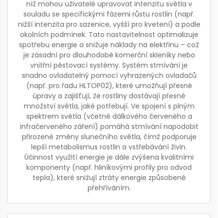
níž mohou uživatelé upravovat intenzitu světla v
souladu se specifickými fázemi růstu rostlin (např.
nižší intenzita pro sazenice, vyšší pro kvetení) a podle
okolních podmínek. Tato nastavitelnost optimalizuje
spotřebu energie a snižuje náklady na elektřinu – což
je zásadní pro dlouhodobé komerční skleníky nebo
vnitřní pěstovací systémy. Systém stmívání je
snadno ovladatelný pomocí vyhrazených ovladačů
(např. pro řadu HLTOP02), které umožňují přesné
úpravy a zajišťují, že rostliny dostávají přesné
množství světla, jaké potřebují. Ve spojení s plným
spektrem světla (včetně dálkového červeného a
infračerveného záření) pomáhá stmívání napodobit
přirozené změny slunečního světla, čímž podporuje
lepší metabolismus rostlin a vstřebávání živin.
Účinnost využití energie je dále zvýšena kvalitními
komponenty (např. hliníkovými profily pro odvod
tepla), které snižují ztráty energie způsobené
přehříváním.