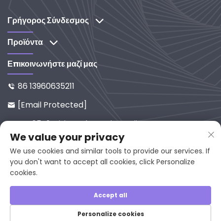
προμηθευτής συστημάτων βιομηχανικού φωτισμού
και καθαρισμού. Ανακαλύψτε τις λύσεις μας με
Γρήγορος Σύνδεσμος
έμφαση στην έρευνα και ανάπτυξη.
Προϊόντα
Επικοινωνήστε μαζί μας
86 13960635211

[email Protected]

No. 65-9, Xixi Road, Yanping, Fuji

We value your privacy
An, 353001, China
We use cookies and similar tools to provide our services. If
you don't want to accept all cookies, click Personalize
cookies.
Πνευματικά δικαιώματα © 2025 από τη Fujian Juan
Kuang Yaming Electric Limited, Με την επιφύλαξη
Accept all
πάσης δικαιώματος.
Personalize cookies
Πολιτική απορρήτου