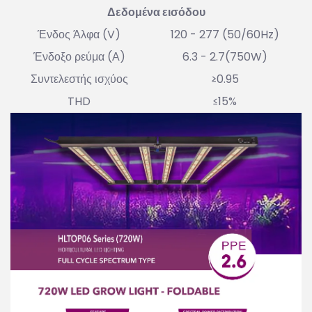
Δεδομένα εισόδου
Ένδος Άλφα (V)
120 - 277 (50/60Hz)
Ένδοξο ρεύμα (Α)
6.3 - 2.7(750W)
Συντελεστής ισχύος
≥0.95
THD
≤15%