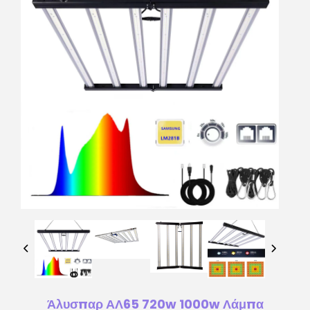
Άλυσπαρ ΑΛ65 720w 1000w Λάμπα