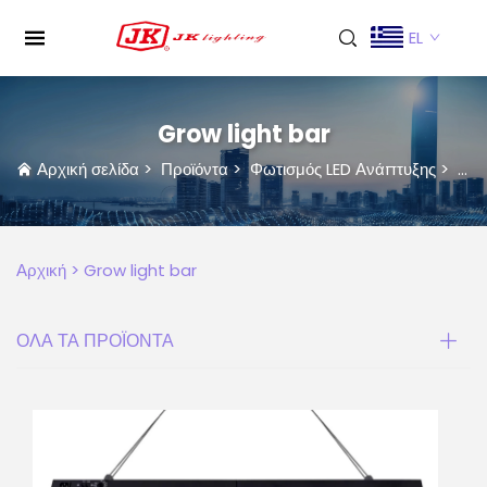
EL
Grow light bar
Αρχική σελίδα
>
Προϊόντα
>
Φωτισμός LED Ανάπτυξης
>
Gro
Αρχική >
Grow light bar
ΟΛΑ ΤΑ ΠΡΟΪΟΝΤΑ