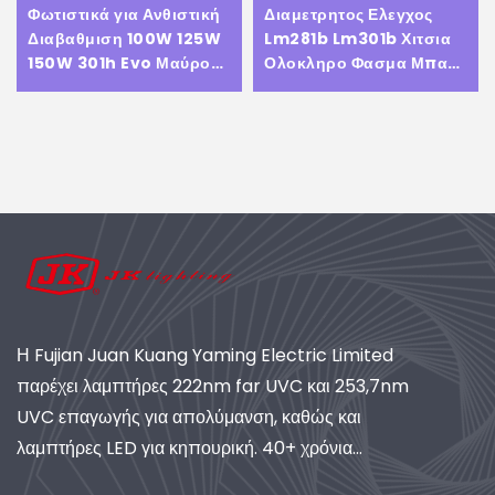
Φωτιστικά για Ανθιστική
Διαμετρητος Ελεγχος
Διαβαθμιση 100W 125W
Lm281b Lm301b Χιτσια
150W 301h Evo Μαύρο
Ολοκληρο Φασμα Μπαρ
Πλήρες Φάσμα Led
Φυτινο Συστημα Φαση
Φωτιστικά για Φυτά
Φυτων 800w 600w IP65
Led Φωτιστικο Σειρα
Η Fujian Juan Kuang Yaming Electric Limited
παρέχει λαμπτήρες 222nm far UVC και 253,7nm
UVC επαγωγής για απολύμανση, καθώς και
λαμπτήρες LED για κηπουρική. 40+ χρόνια
εμπειρίας, πιστοποιημένη ISO, παγκόσμιος