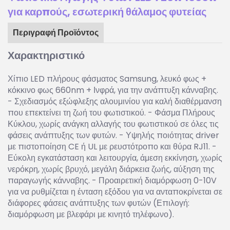
για καρπούς, εσωτερική θάλαμος φυτείας
Περιγραφή Προϊόντος
Χαρακτηριστικό
Χίπιο LED πλήρους φάσματος Samsung, λευκό φως +
κόκκινο φως 660nm + Ινφρά, για την ανάπτυξη κάνναβης.
- Σχεδιασμός εξώφλεξης αλουμινίου για καλή διαθέρμανση
που επεκτείνει τη ζωή του φωτιστικού. - Φάσμα Πλήρους
Κύκλου, χωρίς ανάγκη αλλαγής του φωτιστικού σε όλες τις
φάσεις ανάπτυξης των φυτών. - Υψηλής ποιότητας driver
με πιστοποίηση CE ή UL με ρευστότροπο και θύρα RJ11. -
Εύκολη εγκατάσταση και λειτουργία, άμεση εκκίνηση, χωρίς
νερόκρη, χωρίς βρυχό, μεγάλη διάρκεια ζωής, αύξηση της
παραγωγής κάνναβης. - Προαιρετική διαμόρφωση 0-10V
για να ρυθμίζεται η ένταση εξόδου για να ανταποκρίνεται σε
διάφορες φάσεις ανάπτυξης των φυτών (Επιλογή:
διαμόρφωση με βλεφάρι με κινητό τηλέφωνο).