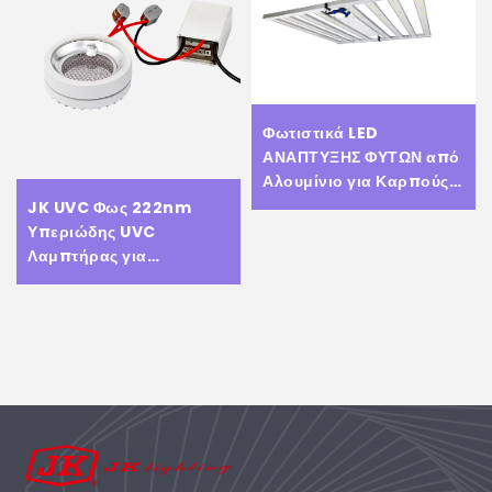
Φωτιστικά LED
ΑΝΑΠΤΥΞΗΣ ΦΥΤΩΝ από
Αλουμίνιο για Καρπούς,
Ανθούς, Λαχανικά
JK UVC Φως 222nm
Πλήρης Φάσης Τύπου
Υπεριώδης UVC
720W 1000W Samsung
Λαμπτήρας για
Lm281B Lm301b Lm301h
Απολύμανση Αέρα με
LED ΑΝΑΠΤΥΞΗΣ ΦΥΤΩΝ
LED Φώτα Κυκλοφορίας
Νέας Μόδας 222 nm UV
Υπεριώδεις Λαμπτήρες