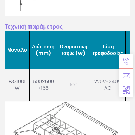
Τεχνική παράμετρος
Έ
Διάσταση
Ονομαστική
Τάση
Μοντέλο
(mm)
ισχύς (W)
τροφοδοσίας
@
F331001
600×600
220V-240V
≥3
100
W
×156
AC