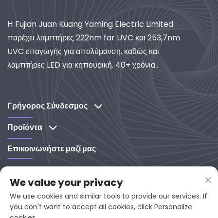
Η Fujian Juan Kuang Yaming Electric Limited
παρέχει λαμπτήρες 222nm far UVC και 253,7nm
UVC επαγωγής για απολύμανση, καθώς και
λαμπτήρες LED για κηπουρική. 40+ χρόνια
εμπειρίας, πιστοποιημένη ISO, παγκόσμιος
προμηθευτής συστημάτων βιομηχανικού φωτισμού
και καθαρισμού. Ανακαλύψτε τις λύσεις μας με
Γρήγορος Σύνδεσμος
έμφαση στην έρευνα και ανάπτυξη.
Προϊόντα
Επικοινωνήστε μαζί μας
86 13960635211

We value your privacy
[email Protected]

We use cookies and similar tools to provide our services. If
you don't want to accept all cookies, click Personalize
No. 65-9, Xixi Road, Yanping, Fuji

cookies.