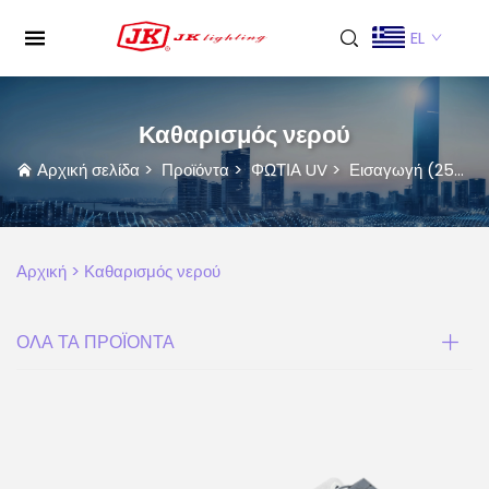
EL
Καθαρισμός νερού
Αρχική σελίδα
>
Προϊόντα
>
ΦΩΤΙΑ UV
>
Εισαγωγή (253.7nm)
Αρχική >
Καθαρισμός νερού
ΟΛΑ ΤΑ ΠΡΟΪΟΝΤΑ