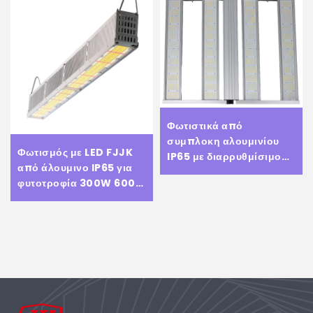
Φωτιστικά από
συμπλοκη αλουμινίου
Φωτισμός με LED FJJK
IP65 με διαρρυθμίσιμο
από άλουμινο IP65 για
φως, διαρρυθμίσιμα με
φυτοτροφία 300W 600W
πλήρες φάσμα φωτισμού
Full Cycle Spectrum
Tax to Eu
Για λαχανικά και φρούτα,
εσωτερικά φυτά, φυτά σε
θαλάμια