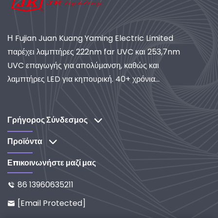
Η Fujian Juan Kuang Yaming Electric Limited
παρέχει λαμπτήρες 222nm far UVC και 253,7nm
UVC επαγωγής για απολύμανση, καθώς και
λαμπτήρες LED για κηπουρική. 40+ χρόνια
εμπειρίας, πιστοποιημένη ISO, παγκόσμιος
προμηθευτής συστημάτων βιομηχανικού φωτισμού
και καθαρισμού. Ανακαλύψτε τις λύσεις μας με
Γρήγορος Σύνδεσμος
έμφαση στην έρευνα και ανάπτυξη.
Προϊόντα
Επικοινωνήστε μαζί μας
86 13960635211

[email Protected]
