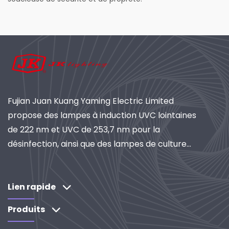
Fujian Juan Kuang Yaming Electric Limited
propose des lampes à induction UVC lointaines
de 222 nm et UVC de 253,7 nm pour la
désinfection, ainsi que des lampes de culture
LED pour l'horticulture. Fort de plus de 40 ans
d'expertise et certifié ISO, il est un fournisseur
mondial de systèmes d'éclairage et de
Lien rapide
purification industriels. Découvrez nos solutions
Produits
axées sur la R&D.