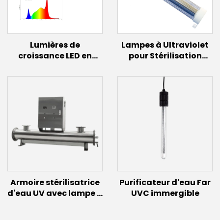
Lumières de
Lampes à Ultraviolet
croissance LED en
pour Stérilisation
aluminium IP65
Désinfection Ampoule
Plantes d'intérieur
UVC à Spectre
100W 125W 150W
Lointain 150W 60w
Légumes Fruits Plein
30w Éclairage à
spectre Lumières de
Excimère Lampe UVC
croissance pour
222nm
plantes Vertes Serre
Armoire stérilisatrice
Purificateur d'eau Far
d'eau UV avec lampe à
UVC immergible
induction (300W)