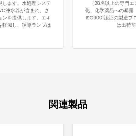
現します。水処理システ
（28名以上の専門
UVC浄水器が含まれ、さ
化、化学薬品への暴露
ョンを提供します。エキ
ISO9001認証の製
を軽減し、誘導ランプは
は出荷前
関連製品