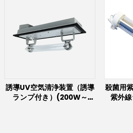
誘導UV空気清浄装置（誘導
殺菌用紫
ランプ付き）(200W～
紫外線
600W)
60W 
22