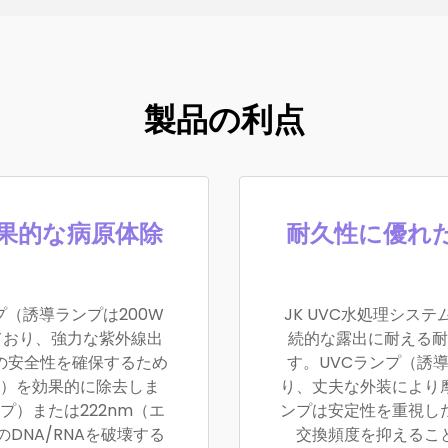
製品の利点
効果的な病原体除
耐久性に優れた
プ（誘導ランプは200W
JK UVC水処理シス
しており、強力な紫外線出
続的な露出に耐える耐
の安全性を確保するため
す。UVCランプ（誘
）を効果的に除去しま
り、丈夫な外装により
プ）または222nm（エ
ンプは安定性を重視し
DNA/RNAを破壊する
交換頻度を抑えるこ