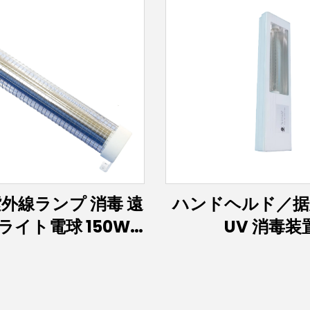
外線ランプ 消毒 遠
ハンドヘルド／据置
ライト電球 150W
UV 消毒装
30W エキシマランプ
2nm UVCランプ