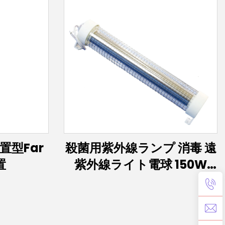
型Far
殺菌用紫外線ランプ 消毒 遠
置
紫外線ライト電球 150W
60W 30W エキシマランプ
222nm UVCランプ