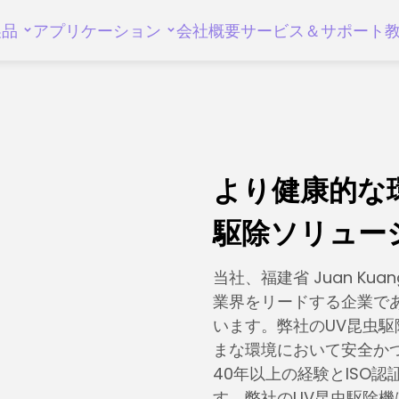
製品
アプリケーション
会社概要
サービス＆サポート
より健康的な
駆除ソリュー
当社、福建省 Juan Ku
業界をリードする企業で
います。弊社のUV昆虫駆
まな環境において安全か
40年以上の経験とISO
す。弊社のUV昆虫駆除