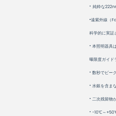
·
純粋な22
·
遠紫外線（F
科学的に実証
·
本照明器具
曝限度ガイド
·
数秒でピー
·
水銀を含まな
·
二次残留物
·
-10℃～+