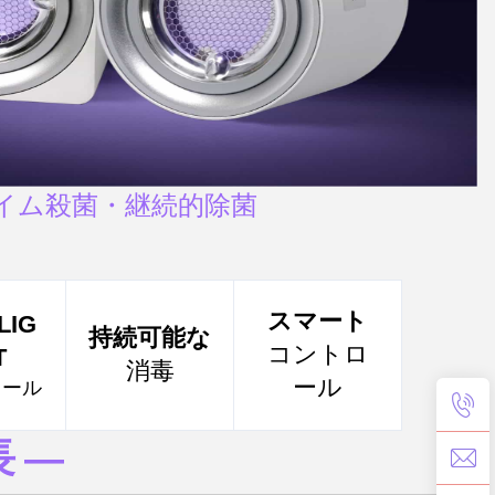
イム殺菌・継続的除菌
スマート
LIG
持続可能な
コントロ
T
消毒
ール
ロール
 ―