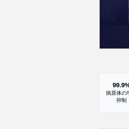
99.9
病原体の
抑制