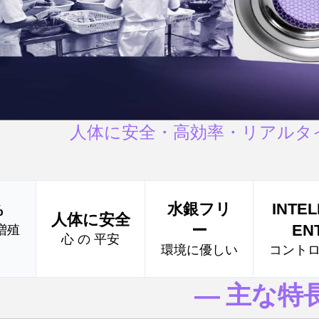
人体に安全・高効率・リアルタ
水銀フリ
INTEL
%
人体に安全
ー
EN
増殖
心 の 平安
環境に優しい
コント
― 主な特長