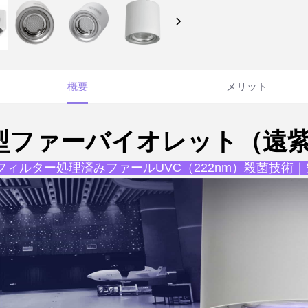
概要
メリット
型ファーバイオレット（遠
フィルター処理済みファールUVC（222nm）殺菌技