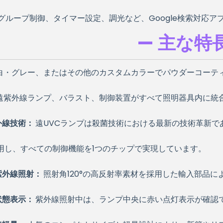
、グループ制御、タイマー設定、調光など、Google検索対応
— 主な特長
白・グレー、またはその他のカスタムカラーでパウダーコーテ
遠紫外線ランプ、バラスト、制御装置がすべて照明器具内に統
外線技術：
遠UVCランプは殺菌技術における最新の技術革新
用し、すべての制御機能を1つのチップで実現しています。
紫外線照射：
照射角120°の高反射率素材を採用した輸入部品
状態表示：
紫外線照射中は、ランプ中央に赤い点灯表示が確認