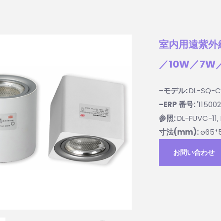
室内用遠紫外線
／10W／7W
-モデル:
DL-SQ-
-ERP 番号:
'11500
参照:
DL-FUVC-11,
寸法(mm):
ø65
お問い合わせ