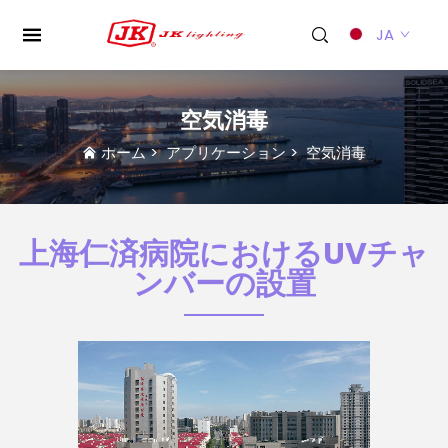
JA
空気消毒
ホーム
>
アプリケーション
>
空気消毒
上海仁済病院におけるUVチャ
ンバーの設置