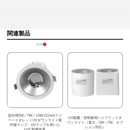
関連製品
r
室内用5W／7W／10W 222nmファ
UV殺菌・照明兼用ハイブリッドダ
・
ーバイオレットUVダウンライト紫
ウンライト（電力：5W～7W、オプ
機
外線ランプ。UVランプを用いた
ション対応）
UVC殺菌装置