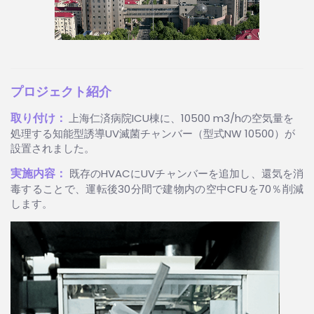
プロジェクト紹介
取り付け：
上海仁済病院ICU棟に、10500 m3/hの空気量を
処理する知能型誘導UV滅菌チャンバー（型式NW 10500）が
設置されました。
実施内容：
既存のHVACにUVチャンバーを追加し、還気を消
毒することで、運転後30分間で建物内の空中CFUを70％削減
します。