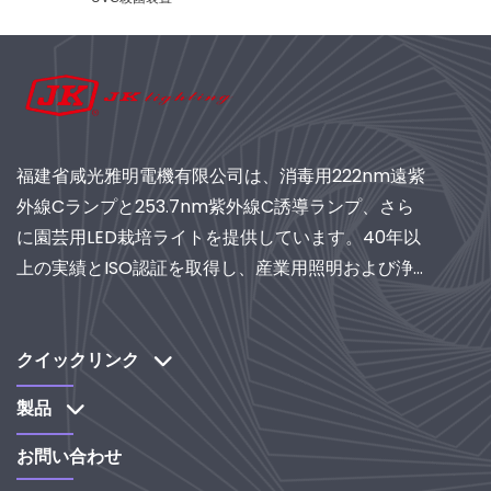
福建省咸光雅明電機有限公司は、消毒用222nm遠紫
外線Cランプと253.7nm紫外線C誘導ランプ、さら
に園芸用LED栽培ライトを提供しています。40年以
上の実績とISO認証を取得し、産業用照明および浄化
システムの世界的サプライヤーとして、研究開発主
導のソリューションをぜひご検討ください。
クイックリンク
製品
お問い合わせ