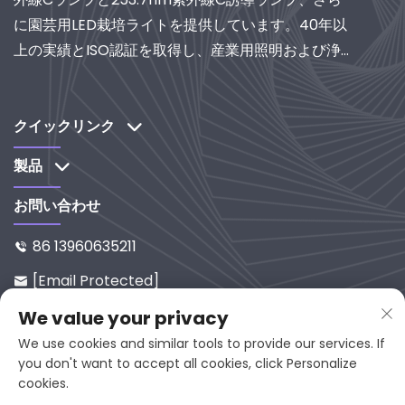
に園芸用LED栽培ライトを提供しています。40年以
上の実績とISO認証を取得し、産業用照明および浄化
システムの世界的サプライヤーとして、研究開発主
導のソリューションをぜひご検討ください。
クイックリンク
製品
お問い合わせ
86 13960635211

[email Protected]

中国福建省延平区西溪路65-9番地
We value your privacy

邮编353001
We use cookies and similar tools to provide our services. If
you don't want to accept all cookies, click Personalize
cookies.