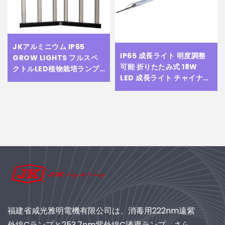
JKアルミニウム IP65
IP65 成長ライト 明度調整
GROW LIGHTS フルスペ
可能 折りたたみ式 18W
クトルLED植物栽培ランプ
LED 成長ライト チャイナ製
720W サムスン Lm281B
青色と赤色の成長ライトバ
Lm301b Lm301h 遠赤外線
ー 植物用成長ライト
660nm対応栽培ライト
福建省咸光雅明電機有限公司は、消毒用222nm遠紫
外線Cランプと253.7nm紫外線C誘導ランプ、さら