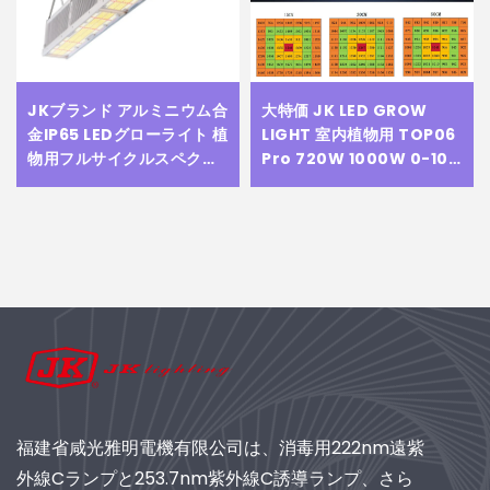
JKブランド アルミニウム合
大特価 JK LED GROW
金IP65 LEDグローライト 植
LIGHT 室内植物用 TOP06
物用フルサイクルスペクト
Pro 720W 1000W 0-10
ル 300w 600w 成長ライト
調光可能なグローライト グ
バー 商用温室用
リーンハウス植物 高品質
福建省咸光雅明電機有限公司は、消毒用222nm遠紫
外線Cランプと253.7nm紫外線C誘導ランプ、さら