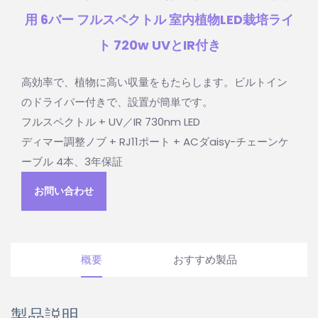
用 6バー フルスペクトル 室内植物LED栽培ライ
ト 720w UVとIR付き
高効率で、植物に高い収量をもたらします。ビルトイン
のドライバー付きで、設置が簡単です。
フルスペクトル + UV／IR 730nm LED
ディマー調整ノブ + RJ11ポート + ACダaisy-チェーンケ
ーブル 4本、3年保証
お問い合わせ
概要
おすすめ製品
製品説明