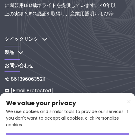
に園芸用LED栽培ライトを提供しています。40年以
上の実績とISO認証を取得し、産業用照明および浄化
システムの世界的サプライヤーとして、研究開発主
導のソリューションをぜひご検討ください。
クイックリンク
製品
お問い合わせ
86 13960635211

[email Protected]

中国福建省延平区西溪路65-9番地
We value your privacy

邮编353001
We use cookies and similar tools to provide our services. If
you don't want to accept all cookies, click Personalize
cookies.