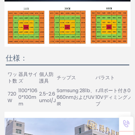
仕様：
ワッ
器具サイ
個人防
チップス
バラスト
ト数
ズ
護具
1100*106
Samsung 281b、
rJ11ポート付き0-
720
2.5-2.6
0*100m
660nmおよびUV
10Vディミングノ
W
umol/J
m
IR
ブ