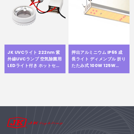
JK UVCライト 222nm 紫
押出アルミニウム IP65 成
外線UVCランプ 空気除菌用
長ライト ディメンブル 折り
LEDライト付き ホットセー
たたみ式 100W 125W
ル 222 nm UV紫外線ラン
150W LM301バー 商業用育
プ
成LED成長ライト