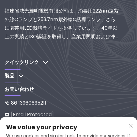
福建省咸光雅明電機有限公司は、消毒用222nm遠紫
外線Cランプと253.7nm紫外線C誘導ランプ、さら
に園芸用LED栽培ライトを提供しています。40年以
上の実績とISO認証を取得し、産業用照明および浄化
システムの世界的サプライヤーとして、研究開発主
導のソリューションをぜひご検討ください。
クイックリンク
製品
お問い合わせ
86 13960635211

[email Protected]

中国福建省延平区西溪路65-9番地
We value your privacy

邮编353001
We use cookies and similar tools to provide our services. If