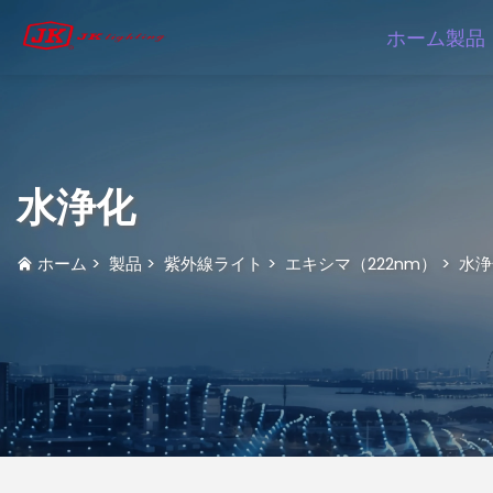
ホーム
製品
水浄化
ホーム
>
製品
>
紫外線ライト
>
エキシマ（222nm）
>
水浄