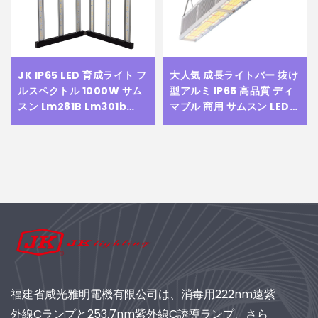
JK IP65 LED 育成ライト フ
大人気 成長ライトバー 抜け
ルスペクトル 1000W サム
型アルミ IP65 高品質 ディ
スン Lm281B Lm301b
マブル 商用 サムスン LED
Lm301h ファーレッド
成長ライト 650W 屋内ガー
660nm IR UV PCBボード
デン用
LED植物育成ランプ
福建省咸光雅明電機有限公司は、消毒用222nm遠紫
外線Cランプと253.7nm紫外線C誘導ランプ、さら