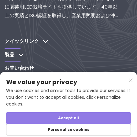
に園芸用LED栽培ライトを提供しています。40年以
上の実績とISO認証を取得し、産業用照明および浄化
システムの世界的サプライヤーとして、研究開発主
導のソリューションをぜひご検討ください。
クイックリンク
製品
お問い合わせ
We value your privacy
86 13960635211

We use cookies and similar tools to provide our services. If
[email Protected]

you don't want to accept all cookies, click Personalize
cookies.
中国福建省延平区西溪路65-9番地

邮编353001
Accept all
Personalize cookies