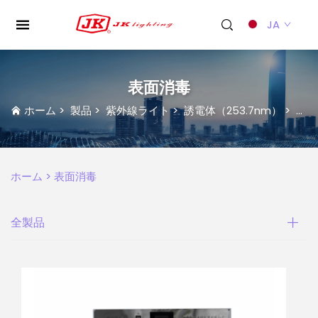
JA
表面消毒
ホーム
>
製品
>
紫外線ライト
>
誘電体（253.7nm）
>
表面
ホーム >
表面消毒
全製品