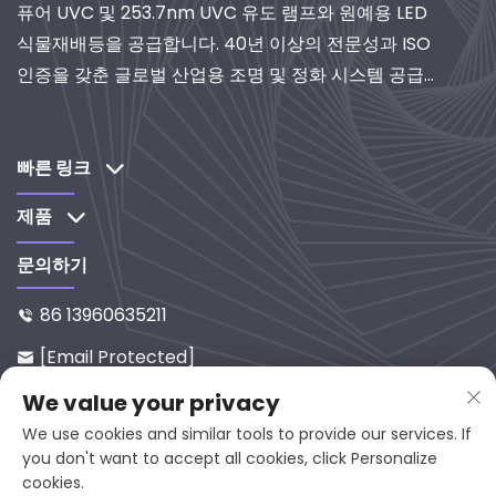
퓨어 UVC 및 253.7nm UVC 유도 램프와 원예용 LED
식물재배등을 공급합니다. 40년 이상의 전문성과 ISO
인증을 갖춘 글로벌 산업용 조명 및 정화 시스템 공급
업체로서 연구개발 중심 솔루션을 제공합니다.
빠른 링크
제품
문의하기
86 13960635211

[email Protected]

중국 푸젠성 연평현 시시로 65-9번
We value your privacy

지, 우편번호 353001
We use cookies and similar tools to provide our services. If
you don't want to accept all cookies, click Personalize
cookies.