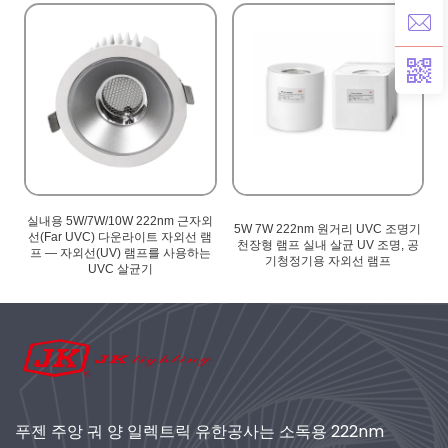
외
실내용 5W/7W/10W 222nm 근자외
5W 7W 222nm 원거리 UVC 조명기
램
선(Far UVC) 다운라이트 자외선 램
천장형 램프 실내 살균 UV 조명, 공
는
프 — 자외선(UV) 램프를 사용하는
기청정기용 자외선 램프
UVC 살균기
푸젠 주앙 궈 양 일렉트릭 유한공사는 소독용 222nm