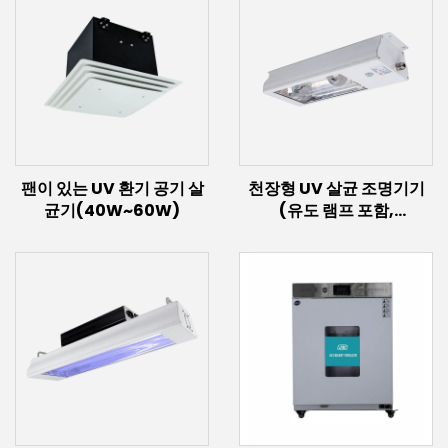
팬이 있는 UV 환기 공기 살
천장형 UV 살균 조명기기
균기(40W~60W)
(유도 램프 포함,
60W~300W)