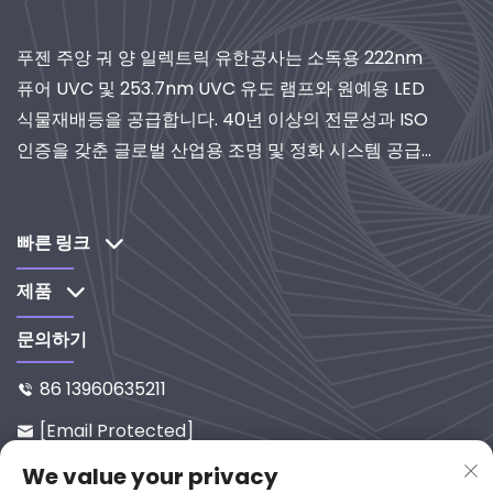
푸젠 주앙 궈 양 일렉트릭 유한공사는 소독용 222nm
퓨어 UVC 및 253.7nm UVC 유도 램프와 원예용 LED
식물재배등을 공급합니다. 40년 이상의 전문성과 ISO
인증을 갖춘 글로벌 산업용 조명 및 정화 시스템 공급
업체로서 연구개발 중심 솔루션을 제공합니다.
빠른 링크
제품
문의하기
86 13960635211

[email Protected]

중국 푸젠성 연평현 시시로 65-9번
We value your privacy
