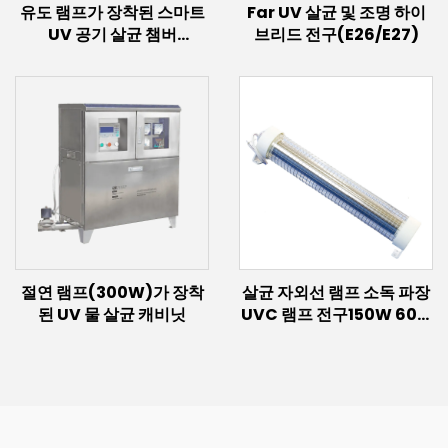
유도 램프가 장착된 스마트
Far UV 살균 및 조명 하이
UV 공기 살균 챔버
브리드 전구(E26/E27)
(2.4kW~12kW)
절연 램프(300W)가 장착
살균 자외선 램프 소독 파장
된 UV 물 살균 캐비닛
UVC 램프 전구150W 60w
30w 엑시머 조명 222nm
UVC 램프