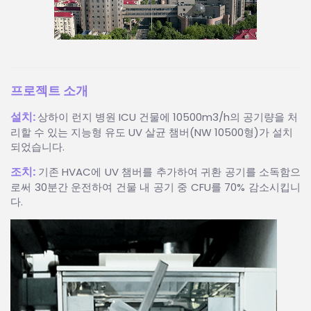
프로젝트 소개
설치:
상하이 런지 병원 ICU 건물에 10500m3/h의 공기량을 처
리할 수 있는 지능형 유도 UV 살균 챔버(NW 10500형)가 설치
되었습니다.
조치:
기존 HVAC에 UV 챔버를 추가하여 귀환 공기를 소독함으
로써 30분간 운전하여 건물 내 공기 중 CFU를 70% 감소시킵니
다.