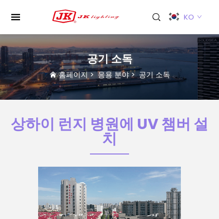
KO
공기 소독
홈페이지
>
응용 분야
>
공기 소독
상하이 런지 병원에 UV 챔버 설
치