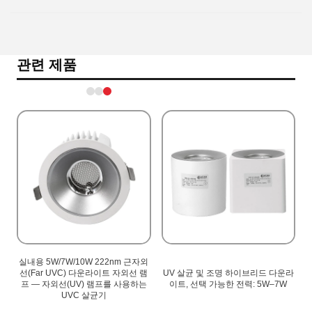
관련 제품
실내용 5W/7W/10W 222nm 근자외
기
선(Far UVC) 다운라이트 자외선 램
UV 살균 및 조명 하이브리드 다운라
공
프 — 자외선(UV) 램프를 사용하는
이트, 선택 가능한 전력: 5W–7W
UVC 살균기