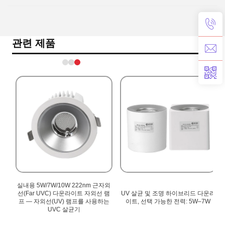
관련 제품
실내용 5W/7W/10W 222nm 근자외
기
선(Far UVC) 다운라이트 자외선 램
UV 살균 및 조명 하이브리드 다운라
공
프 — 자외선(UV) 램프를 사용하는
이트, 선택 가능한 전력: 5W–7W
UVC 살균기