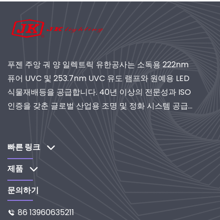
푸젠 주앙 궈 양 일렉트릭 유한공사는 소독용 222nm
퓨어 UVC 및 253.7nm UVC 유도 램프와 원예용 LED
식물재배등을 공급합니다. 40년 이상의 전문성과 ISO
인증을 갖춘 글로벌 산업용 조명 및 정화 시스템 공급
업체로서 연구개발 중심 솔루션을 제공합니다.
빠른 링크
제품
문의하기
86 13960635211
