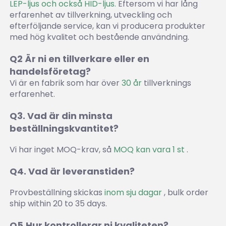
LEP-ljus och också HID-ljus. 
Eftersom vi har lång 
erfarenhet av tillverkning, utveckling och 
efterföljande service, kan vi producera produkter 
med hög kvalitet och bestående användning. 
Q2 Är ni en tillverkare eller en 
handelsföretag? 
Vi är en fabrik som har över 
30 år 
tillverknings 
erfarenhet. 
Q3. Vad är din minsta 
beställningskvantitet? 
Vi har inget MOQ-krav, så 
MOQ kan vara 1 st 
.
Q4. Vad är leveranstiden? 
Provbeställning skickas 
inom sju dagar 
, bulk order 
ship within 20 to 35 days. 
Q5.Hur kontrollerar ni kvaliteten? 