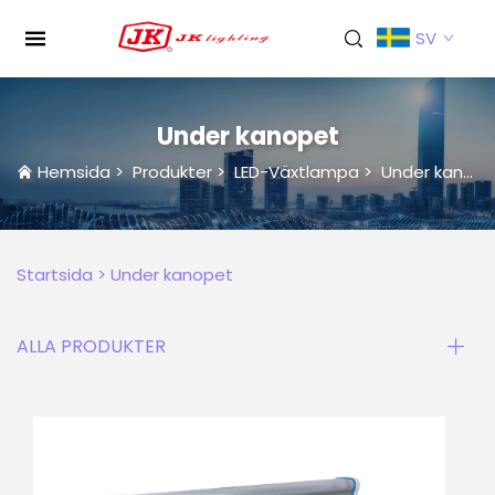
SV
Under kanopet
Hemsida
>
Produkter
>
LED-Växtlampa
>
Under kanopet
Startsida >
Under kanopet
ALLA PRODUKTER