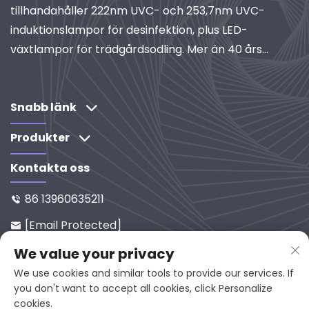
tillhandahåller 222nm UVC- och 253,7nm UVC-
induktionslampor för desinfektion, plus LED-
växtlampor för trädgårdsodling. Mer än 40 års
expertis, ISO-certifierad, global leverantör av
industriella belysnings- och reningssystem.
Utforska våra FoU-drivna lösningar.
Snabb länk
Produkter
Kontakta oss
86 13960635211

[email Protected]

Nr. 65-9, Xixi Road, Yanping, Fujia
We value your privacy

N, 353001, Kina
We use cookies and similar tools to provide our services. If
you don't want to accept all cookies, click Personalize
cookies.