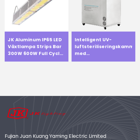
JK Aluminum IP65 LED
Intelligent UV-
Växtlampa Strips Bar
luftsteriliseringskammar
300W 600W Full Cycle
med
Spektrum för
induktionslampor (2,4
Grönsaker och Frukt
kW~12 kW)
Inomhussväxter
Växthusväxter
Fujian Juan Kuang Yaming Electric Limited