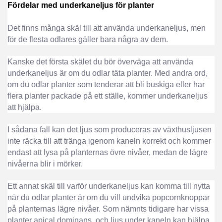
Fördelar med underkaneljus för planter
Det finns många skäl till att använda underkaneljus, men
för de flesta odlares gäller bara några av dem.
Kanske det första skälet du bör överväga att använda
underkaneljus är om du odlar täta planter. Med andra ord,
om du odlar planter som tenderar att bli buskiga eller har
flera planter packade på ett ställe, kommer underkaneljus
att hjälpa.
I sådana fall kan det ljus som produceras av växthusljusen
inte räcka till att tränga igenom kaneln korrekt och kommer
endast att lysa på planternas övre nivåer, medan de lägre
nivåerna blir i mörker.
Ett annat skäl till varför underkaneljus kan komma till nytta
när du odlar planter är om du vill undvika popcornknoppar
på planternas lägre nivåer. Som nämnts tidigare har vissa
planter apical dominans, och ljus under kaneln kan hjälpa