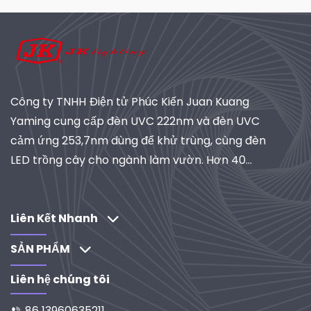
Công ty TNHH Điện tử Phúc Kiến Juan Kuang
Yaming cung cấp đèn UVC 222nm và đèn UVC
cảm ứng 253,7nm dùng để khử trùng, cùng đèn
LED trồng cây cho ngành làm vườn. Hơn 40
năm kinh nghiệm, đạt chứng nhận ISO, là nhà
cung cấp toàn cầu về hệ thống chiếu sáng và lọc
công nghiệp. Khám phá các giải pháp do R&D
Liên Kết Nhanh
thúc đẩy của chúng tôi.
SẢN PHẨM
Liên hệ chúng tôi
86 13960635211