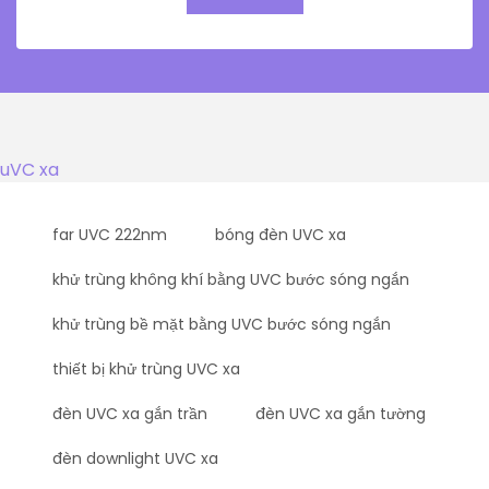
uVC xa
far UVC 222nm
bóng đèn UVC xa
khử trùng không khí bằng UVC bước sóng ngắn
khử trùng bề mặt bằng UVC bước sóng ngắn
thiết bị khử trùng UVC xa
đèn UVC xa gắn trần
đèn UVC xa gắn tường
đèn downlight UVC xa