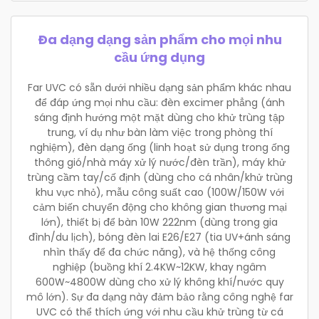
Đa dạng dạng sản phẩm cho mọi nhu
cầu ứng dụng
Far UVC có sẵn dưới nhiều dạng sản phẩm khác nhau
để đáp ứng mọi nhu cầu: đèn excimer phẳng (ánh
sáng định hướng một mặt dùng cho khử trùng tập
trung, ví dụ như bàn làm việc trong phòng thí
nghiệm), đèn dạng ống (linh hoạt sử dụng trong ống
thông gió/nhà máy xử lý nước/đèn trần), máy khử
trùng cầm tay/cố định (dùng cho cá nhân/khử trùng
khu vực nhỏ), mẫu công suất cao (100W/150W với
cảm biến chuyển động cho không gian thương mại
lớn), thiết bị để bàn 10W 222nm (dùng trong gia
đình/du lịch), bóng đèn lai E26/E27 (tia UV+ánh sáng
nhìn thấy để đa chức năng), và hệ thống công
nghiệp (buồng khí 2.4KW~12KW, khay ngâm
600W~4800W dùng cho xử lý không khí/nước quy
mô lớn). Sự đa dạng này đảm bảo rằng công nghệ far
UVC có thể thích ứng với nhu cầu khử trùng từ cá