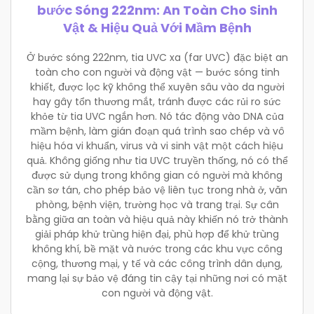
bước Sóng 222nm: An Toàn Cho Sinh
Vật & Hiệu Quả Với Mầm Bệnh
Ở bước sóng 222nm, tia UVC xa (far UVC) đặc biệt an
toàn cho con người và động vật — bước sóng tinh
khiết, được lọc kỹ không thể xuyên sâu vào da người
hay gây tổn thương mắt, tránh được các rủi ro sức
khỏe từ tia UVC ngắn hơn. Nó tác động vào DNA của
mầm bệnh, làm gián đoạn quá trình sao chép và vô
hiệu hóa vi khuẩn, virus và vi sinh vật một cách hiệu
quả. Không giống như tia UVC truyền thống, nó có thể
được sử dụng trong không gian có người mà không
cần sơ tán, cho phép bảo vệ liên tục trong nhà ở, văn
phòng, bệnh viện, trường học và trang trại. Sự cân
bằng giữa an toàn và hiệu quả này khiến nó trở thành
giải pháp khử trùng hiện đại, phù hợp để khử trùng
không khí, bề mặt và nước trong các khu vực công
cộng, thương mại, y tế và các công trình dân dụng,
mang lại sự bảo vệ đáng tin cậy tại những nơi có mặt
con người và động vật.