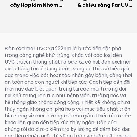
cây Hợp kim Nhôm
& chiếu sáng Far UV
IP65 Điều chỉnh được
(E26/E27)
Ánh sáng Quang phổ
Toàn diện Samsung
Lm301h Evo LED Đèn
Trồng cho Cây Trong
nhà
Đèn excimer UVC xa 222nm là bước tiến đột phá
trong công nghệ khử trùng. Khác với các loại đèn
UVC truyền thống phát ra bức xạ có hại, đèn excimer
của chúng tôi sử dụng bước sóng cụ thể, có hiệu quả
cao trong việc bất hoạt tác nhân gây bệnh, đồng thời
an toàn cho con người khi tiếp xúc. Cách tiếp cận đổi
mới này đặc biệt quan trọng tại các môi trường đòi
hỏi khử trùng liên tục như bệnh viện, trường học và
hệ thống giao thông công cộng. Thiết kế không chứa
thủy ngân không chỉ phù hợp với mục tiêu phát triển
bền vững về môi trường mà còn giảm thiểu rủi ro sức
khỏe liên quan đến tiếp xúc thủy ngân. Đèn của
chúng tôi đã được kiểm tra kỹ lưỡng để đảm bảo đạt
các tiêu chuẩn quốc tế về an toàn và hiệu suất, mang