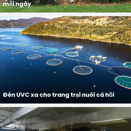
mỗi ngày
Giới thiệu dự án: Hệ thống đèn cảm ứng tia cực tím dưới nước khử trùng và diệt khuẩn cho trạm xử lý nước thải đô thị công suất 30.000 tấn mỗi ngày
Đèn UVC xa cho trang trại nuôi cá hồi
Chất lượng nước trong nuôi cá hồi ảnh hưởng trực tiếp đến tỷ lệ sống và hiệu suất tăng trưởng, từ đó tác động đến năng suất và hiệu quả kinh tế, vì vậy cần xây dựng một hệ thống khử trùng nước hiệu quả và an toàn. Sau nghiên cứu thực nghiệm, dự án...