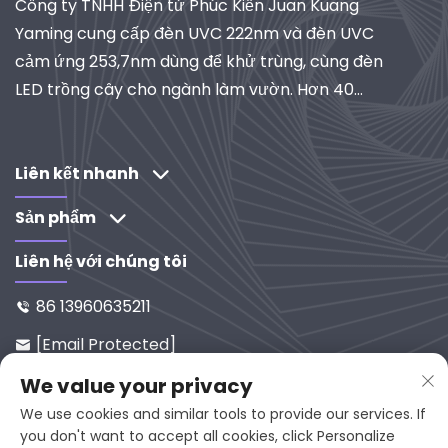
Công ty TNHH Điện tử Phúc Kiến Juan Kuang
Yaming cung cấp đèn UVC 222nm và đèn UVC
cảm ứng 253,7nm dùng để khử trùng, cùng đèn
LED trồng cây cho ngành làm vườn. Hơn 40
năm kinh nghiệm, đạt chứng nhận ISO, là nhà
cung cấp toàn cầu về hệ thống chiếu sáng và lọc
công nghiệp. Khám phá các giải pháp do R&D
Liên kết nhanh
thúc đẩy của chúng tôi.
Sản phẩm
Liên hệ với chúng tôi
86 13960635211

[email Protected]

Số 65-9, Đường Xixi, Yanping, Ph
We value your privacy

Úc Kiến, 353001, Trung Quốc
We use cookies and similar tools to provide our services. If
you don't want to accept all cookies, click Personalize