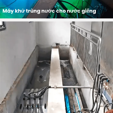
Máy khử trùng nước cho nước giếng
Giới thiệu dự án Dự án sử dụng một đơn vị khử trùng nước bao gồm ba hệ thống khử trùng bằng tia cực tím không điện cực, được nhúng trực tiếp xuống giếng để khử trùng và diệt khuẩn nước.