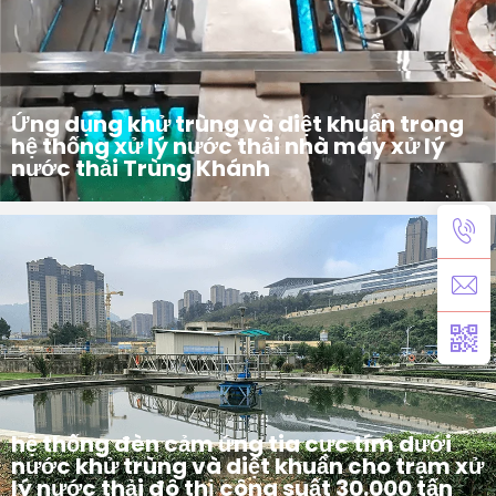
Ứng dụng khử trùng và diệt khuẩn trong
hệ thống xử lý nước thải nhà máy xử lý
nước thải Trùng Khánh
Giới thiệu dự án Hệ thống đèn cảm ứng tia cực tím dưới nước dùng cho nhà máy xử lý nước thải Trùng Khánh với công suất xử lý 10.000 tấn/ngày
hệ thống đèn cảm ứng tia cực tím dưới
nước khử trùng và diệt khuẩn cho trạm xử
lý nước thải đô thị công suất 30.000 tấn