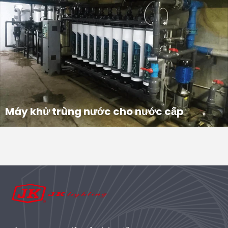
Máy khử trùng nước cho nước cấp
Giới thiệu dự án Dự án áp dụng hệ thống đèn tiệt trùng UV cảm ứng JK 300W hỗ trợ thiết bị xử lý nước dùng cho các dự án xử lý và tiệt trùng nước thương mại đô thị. Hệ thống đèn tiệt trùng UV cảm ứng JK UVC bước sóng...