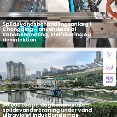
Spildevandsbehandlingsanlæg i
Chongqing – anvendelse af
vandbehandling, sterilisering og
desinfektion
Projektintroduktion Under vand Ultraviolet induktionslampe Sterilisering og desinfektionssystem til Chongqing spildevandsbehandlingsanlæg med en daglig behandlingskapacitet på 10.000 ton
30.000 ton pr. dag kommunale
spildevandsrensning under vand
ultraviolet induktionslampe