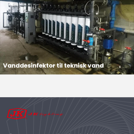
Vanddesinfektor til teknisk vand
Projektintroduktion Projektet anvender JK 300 W induktions UV-desinfektionslampe system, der understøtter brugerens vandbehandlingsudstyr, der anvendes i urbane kommercielle vandbehandlings- og desinficeringprojekter. JK UVC induktions UV-desinfektionslampe system bølgelængde...