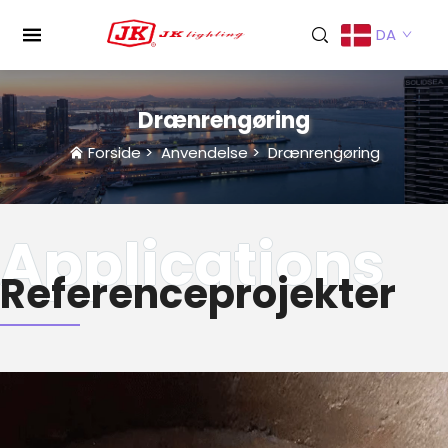
DA
Drænrengøring
Forside
>
Anvendelse
>
Drænrengøring
Referenceprojekter