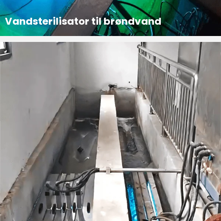
Vandsterilisator til brøndvand
Projektintroduktion Projektet anvender en vanddesinfektionsenhed, der består af tre sæt elektrodeløse ultraviolet desinfektionssystemer, som direkte er nedsænket i brøndene til vanddesinfektion og sterilisering.