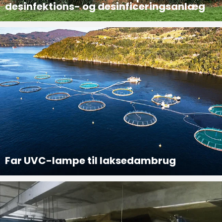
desinfektions- og desinficeringsanlæg
Projektintroduktion 30.000 ton pr. dag kommunale spildevandsrensning under vand ultraviolet induktionslampe desinfektions- og desinficeringsanlæg
Far UVC-lampe til laksedambrug
Vandkvaliteten i laksen akvakultur hænger sammen med dets overlevelsesrate og væksteffektivitet, hvilket påvirker udbytte og fordele. Derfor er det nødvendigt at opbygge et effektivt og sikkert vanddesinfektionssystem. Efter eksperimentel forskning har projektet...