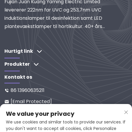
Fujian Juan Kuang Yaming Electric Limited
levererer 222nm far UVC og 253,7nm UVC
induktionslamper til desinfektion samt LED
plantevækstlamper til hortikultur. 40+ års
erfaring, ISO-certificeret, global leverandør af
industrielle belysnings- og rensningssystemer.
Udforsk vores forskningdrevne løsninger.
Hurtigt link
Produkter
Kontakt os
86 13960635211

[email Protected]

Nr. 65-9, Xixi Vej, Yanping, Fujian,
We value your privacy

353001, Kina
We use cookies and similar tools to provide our services. If
you don't want to accept all cookies, click Personalize