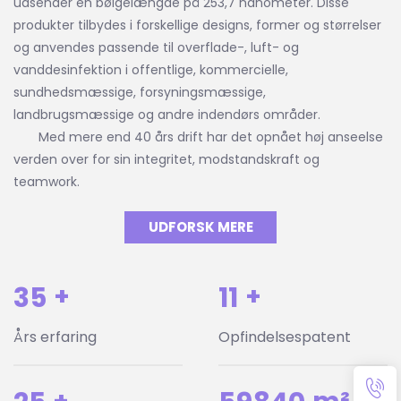
udsender en bølgelængde på 253,7 nanometer. Disse
produkter tilbydes i forskellige designs, former og størrelser
og anvendes passende til overflade-, luft- og
vanddesinfektion i offentlige, kommercielle,
sundhedsmæssige, forsyningsmæssige,
landbrugsmæssige og andre indendørs områder.
Med mere end 40 års drift har det opnået høj anseelse
verden over for sin integritet, modstandskraft og
teamwork.
UDFORSK MERE
40
+
13
+
Års erfaring
Opfindelsespatent