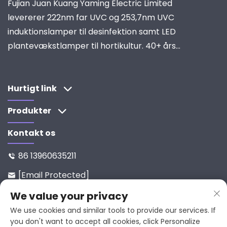
Fujian Juan Kuang Yaming Electric Limited
levererer 222nm far UVC og 253,7nm UVC
induktionslamper til desinfektion samt LED
plantevækstlamper til hortikultur. 40+ års
erfaring, ISO-certificeret, global leverandør af
industrielle belysnings- og rensningssystemer.
Udforsk vores forskningdrevne løsninger.
Hurtigt link
Produkter
Kontakt os
86 13960635211

[email Protected]

Nr. 65-9, Xixi Vej, Yanping, Fujian,
We value your privacy

353001, Kina
We use cookies and similar tools to provide our services. If
you don't want to accept all cookies, click Personalize