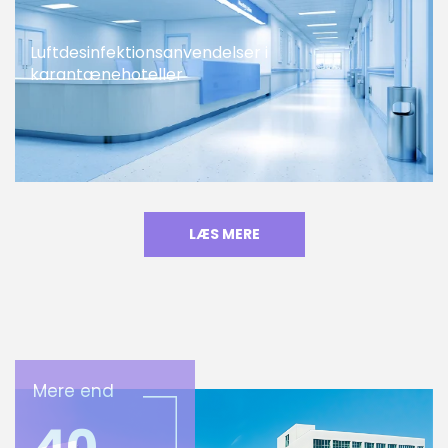
Luftdesinfektionsanvendelser i
karantænehoteller
LÆS MERE
Mere end