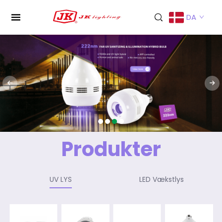
DA
Produkter
UV LYS
LED Vækstlys