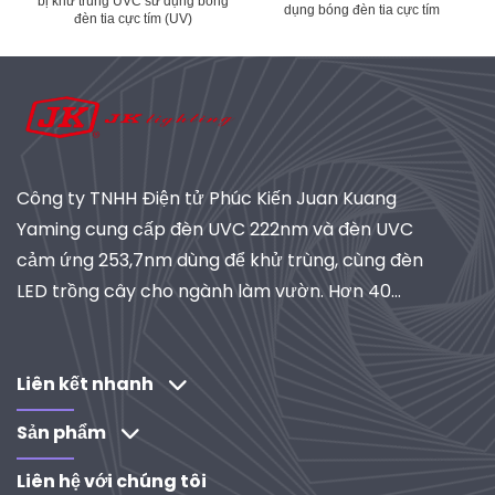
bị khử trùng UVC sử dụng bóng
dụng bóng đèn tia cực tím
đèn tia cực tím (UV)
Công ty TNHH Điện tử Phúc Kiến Juan Kuang
Yaming cung cấp đèn UVC 222nm và đèn UVC
cảm ứng 253,7nm dùng để khử trùng, cùng đèn
LED trồng cây cho ngành làm vườn. Hơn 40
năm kinh nghiệm, đạt chứng nhận ISO, là nhà
cung cấp toàn cầu về hệ thống chiếu sáng và lọc
công nghiệp. Khám phá các giải pháp do R&D
Liên kết nhanh
thúc đẩy của chúng tôi.
Sản phẩm
Liên hệ với chúng tôi