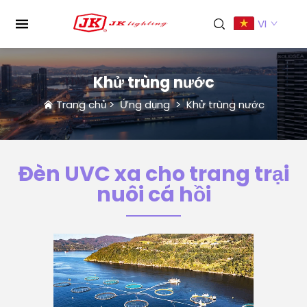
VI
Khử trùng nước
Trang chủ
>
Ứng dụng
>
Khử trùng nước
Đèn UVC xa cho trang trại
nuôi cá hồi