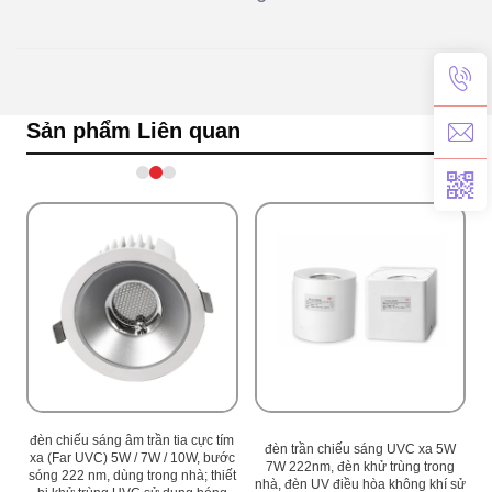
Sản phẩm Liên quan
ím
đèn chiếu sáng âm trần tia cực tím
đ
đèn trần chiếu sáng UVC xa 5W
ớc
xa (Far UVC) 5W / 7W / 10W, bước
x
7W 222nm, đèn khử trùng trong
ết
sóng 222 nm, dùng trong nhà; thiết
s
nhà, đèn UV điều hòa không khí sử