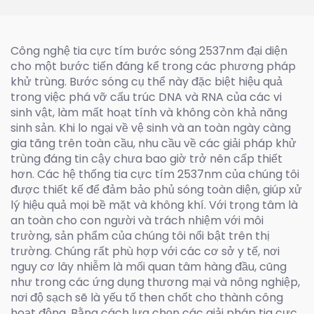
222nm
Công nghệ tia cực tím bước sóng 2537nm đại diện
cho một bước tiến đáng kể trong các phương pháp
khử trùng. Bước sóng cụ thể này đặc biệt hiệu quả
trong việc phá vỡ cấu trúc DNA và RNA của các vi
sinh vật, làm mất hoạt tính và không còn khả năng
sinh sản. Khi lo ngại về vệ sinh và an toàn ngày càng
gia tăng trên toàn cầu, nhu cầu về các giải pháp khử
trùng đáng tin cậy chưa bao giờ trở nên cấp thiết
hơn. Các hệ thống tia cực tím 2537nm của chúng tôi
được thiết kế để đảm bảo phủ sóng toàn diện, giúp xử
lý hiệu quả mọi bề mặt và không khí. Với trọng tâm là
an toàn cho con người và trách nhiệm với môi
trường, sản phẩm của chúng tôi nổi bật trên thị
trường. Chúng rất phù hợp với các cơ sở y tế, nơi
nguy cơ lây nhiễm là mối quan tâm hàng đầu, cũng
như trong các ứng dụng thương mại và nông nghiệp,
nơi độ sạch sẽ là yếu tố then chốt cho thành công
hoạt động. Bằng cách lựa chọn các giải pháp tia cực