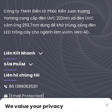
Công ty TNHH Điện tử Phúc Kiến Juan Kuang
Yaming cung cấp đèn UVC 222nm và đèn UVC
cảm ứng 253,7nm dùng để khử trùng, cùng đèn
LED trồng cây cho ngành làm vườn. Hơn 40
năm kinh nghiệm, đạt chứng nhận ISO, là nhà
cung cấp toàn cầu về hệ thống chiếu sáng và lọc
công nghiệp. Khám phá các giải pháp do R&D
Liên Kết Nhanh
thúc đẩy của chúng tôi.
SẢN PHẨM
Liên hệ chúng tôi
86 13960635211

[email Protected]

Số 65-9, Đường Xixi, Yanping, Ph
We value your privacy
