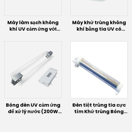
Máy làm sạch không
Máy khử trùng không
khí UV cảm ứng với
khí bằng tia UV có
bóng đèn cảm ứng
quạt (40W~60W)
(200W~600W)
Bóng đèn UV cảm ứng
Đèn tiệt trùng tia cực
để xử lý nước (200W
tím Khử trùng Bóng
~700W)
đèn UVC xa 150W 60w
30w Đèn phát sáng
Excimer Bóng đèn UVC