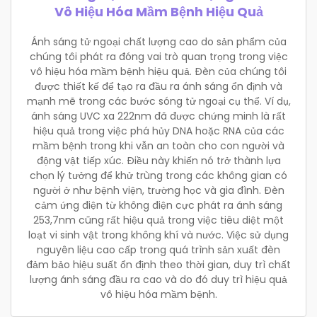
Vô Hiệu Hóa Mầm Bệnh Hiệu Quả
Ánh sáng tử ngoại chất lượng cao do sản phẩm của
chúng tôi phát ra đóng vai trò quan trọng trong việc
vô hiệu hóa mầm bệnh hiệu quả. Đèn của chúng tôi
được thiết kế để tạo ra đầu ra ánh sáng ổn định và
mạnh mẽ trong các bước sóng tử ngoại cụ thể. Ví dụ,
ánh sáng UVC xa 222nm đã được chứng minh là rất
hiệu quả trong việc phá hủy DNA hoặc RNA của các
mầm bệnh trong khi vẫn an toàn cho con người và
động vật tiếp xúc. Điều này khiến nó trở thành lựa
chọn lý tưởng để khử trùng trong các không gian có
người ở như bệnh viện, trường học và gia đình. Đèn
cảm ứng điện từ không điện cực phát ra ánh sáng
253,7nm cũng rất hiệu quả trong việc tiêu diệt một
loạt vi sinh vật trong không khí và nước. Việc sử dụng
nguyên liệu cao cấp trong quá trình sản xuất đèn
đảm bảo hiệu suất ổn định theo thời gian, duy trì chất
lượng ánh sáng đầu ra cao và do đó duy trì hiệu quả
vô hiệu hóa mầm bệnh.