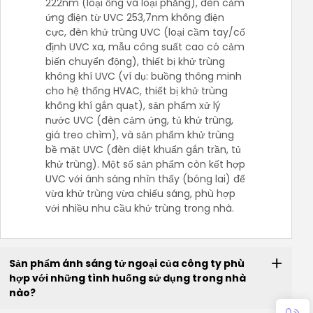
222nm (loại ống và loại phẳng), đèn cảm
ứng điện từ UVC 253,7nm không điện
cực, đèn khử trùng UVC (loại cầm tay/cố
định UVC xa, mẫu công suất cao có cảm
biến chuyển động), thiết bị khử trùng
không khí UVC (ví dụ: buồng thông minh
cho hệ thống HVAC, thiết bị khử trùng
không khí gắn quạt), sản phẩm xử lý
nước UVC (đèn cảm ứng, tủ khử trùng,
giá treo chìm), và sản phẩm khử trùng
bề mặt UVC (đèn diệt khuẩn gắn trần, tủ
khử trùng). Một số sản phẩm còn kết hợp
UVC với ánh sáng nhìn thấy (bóng lai) để
vừa khử trùng vừa chiếu sáng, phù hợp
với nhiều nhu cầu khử trùng trong nhà.
Sản phẩm ánh sáng tử ngoại của công ty phù
hợp với những tình huống sử dụng trong nhà
nào?