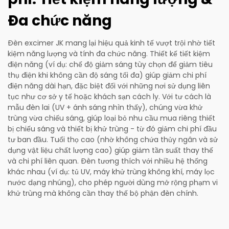
Đa chức năng
Đèn excimer JK mang lại hiệu quả kinh tế vượt trội nhờ tiết
kiệm năng lượng và tính đa chức năng. Thiết kế tiết kiệm
điện năng (ví dụ: chế độ giảm sáng tùy chọn để giảm tiêu
thụ điện khi không cần độ sáng tối đa) giúp giảm chi phí
điện năng dài hạn, đặc biệt đối với những nơi sử dụng liên
tục như cơ sở y tế hoặc khách sạn cách ly. Với tư cách là
mẫu đèn lai (UV + ánh sáng nhìn thấy), chúng vừa khử
trùng vừa chiếu sáng, giúp loại bỏ nhu cầu mua riêng thiết
bị chiếu sáng và thiết bị khử trùng - từ đó giảm chi phí đầu
tư ban đầu. Tuổi thọ cao (nhờ không chứa thủy ngân và sử
dụng vật liệu chất lượng cao) giúp giảm tần suất thay thế
và chi phí liên quan. Đèn tương thích với nhiều hệ thống
khác nhau (ví dụ: tủ UV, máy khử trùng không khí, máy lọc
nước dạng nhúng), cho phép người dùng mở rộng phạm vi
khử trùng mà không cần thay thế bộ phận đèn chính.