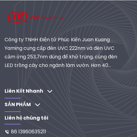
Công ty TNHH Điện tử Phúc Kiến Juan Kuang
Yaming cung cấp đèn UVC 222nm và đèn UVC
cảm ứng 253,7nm dùng để khử trùng, cùng đèn
LED trồng cây cho ngành làm vườn. Hơn 40
năm kinh nghiệm, đạt chứng nhận ISO, là nhà
cung cấp toàn cầu về hệ thống chiếu sáng và lọc
công nghiệp. Khám phá các giải pháp do R&D
Liên Kết Nhanh
thúc đẩy của chúng tôi.
SẢN PHẨM
Liên hệ chúng tôi
86 13960635211
