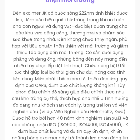
Đèn excimer JK có bước sóng 222nm tinh khiết được
lọc, đảm bảo hiệu quả khử trùng trong khi an toàn
cho con người và động vật—đặc biệt quan trọng cho
các khu vực công cộng, thương mại và chăm sóc
sức khỏe trong nhà. Đèn không chứa thủy ngân, phù
hợp với tiêu chuẩn thân thiện với môi trường và giảm
thiểu tác động đến môi trường. Có sẵn dưới dạng
phẳng và dạng ống, những bóng đèn này mang đến
nhiều tùy chọn lắp đặt linh hoạt. Chức năng bật/tắt
tức thì giúp loại bỏ thời gian chờ đợi, nâng cao tính
tiện dụng. Mức phát thải ozone tối thiểu đáp ứng quy
định của CARB, đảm bảo chất lượng không khí. Tùy
chọn điều chỉnh độ sáng giúp điều chỉnh theo nhu
cầu khử trùng cụ thể, thích hợp cho nhiều tình huống
đa dạng như khách sạn cách ly, trang trại lợn và viện
nghiên cứu (ví dụ: Viện Nghiên cứu Helmholtz, Đức).
Được hỗ trợ bởi hơn 40 năm kinh nghiệm sản xuất và
các chứng nhận ISO (ISO9001, ISO14001, ISO45001), JK
đảm bảo chất lượng và độ tin cậy ổn định, khiến
những bóng excimer này trở thành lựa chọn đáng tin