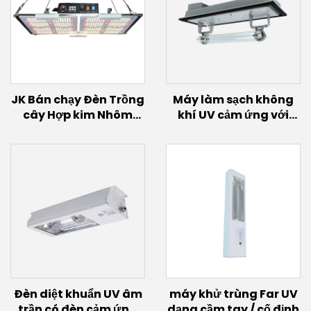
JK Bán chạy Đèn Trồng
Máy làm sạch không
cây Hợp kim Nhôm
khí UV cảm ứng với
IP65 Điều chỉnh được
bóng đèn cảm ứng
Ánh sáng Quang phổ
(200W~600W)
Toàn diện Samsung
Lm301h Evo LED Đèn
Trồng cho Cây Trong
nhà
Đèn diệt khuẩn UV âm
máy khử trùng Far UV
trần có đèn cảm ứng
dạng cầm tay / cố định