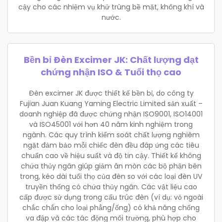
cậy cho các nhiệm vụ khử trùng bề mặt, không khí và
nước.
Bền bỉ Đèn Excimer JK: Chất lượng đạt
chứng nhận ISO & Tuổi thọ cao
Đèn excimer JK được thiết kế bền bỉ, do công ty
Fujian Juan Kuang Yaming Electric Limited sản xuất –
doanh nghiệp đã được chứng nhận ISO9001, ISO14001
và ISO45001 với hơn 40 năm kinh nghiệm trong
ngành. Các quy trình kiểm soát chất lượng nghiêm
ngặt đảm bảo mỗi chiếc đèn đều đáp ứng các tiêu
chuẩn cao về hiệu suất và độ tin cậy. Thiết kế không
chứa thủy ngân giúp giảm ăn mòn các bộ phận bên
trong, kéo dài tuổi thọ của đèn so với các loại đèn UV
truyền thống có chứa thủy ngân. Các vật liệu cao
cấp được sử dụng trong cấu trúc đèn (ví dụ: vỏ ngoài
chắc chắn cho loại phẳng/ống) có khả năng chống
va đập và các tác động môi trường, phù hợp cho