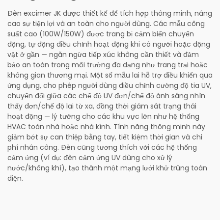
Đèn excimer JK được thiết kế để tích hợp thông minh, nâng
cao sự tiện lợi và an toàn cho người dùng. Các mẫu công
suất cao (100W/150W) được trang bị cảm biến chuyển
động, tự động điều chỉnh hoạt động khi có người hoặc động
vật ở gần — ngăn ngừa tiếp xúc không cần thiết và đảm
bảo an toàn trong môi trường đa dạng như trang trại hoặc
không gian thương mại. Một số mẫu lai hỗ trợ điều khiển qua
ứng dụng, cho phép người dùng điều chỉnh cường độ tia UV,
chuyển đổi giữa các chế độ UV đơn/chế độ ánh sáng nhìn
thấy đơn/chế độ lai từ xa, đồng thời giám sát trạng thái
hoạt động — lý tưởng cho các khu vực lớn như hệ thống
HVAC toàn nhà hoặc nhà kính. Tính năng thông minh này
giảm bớt sự can thiệp bằng tay, tiết kiệm thời gian và chi
phí nhân công. Đèn cũng tương thích với các hệ thống
cảm ứng (ví dụ: đèn cảm ứng UV dùng cho xử lý
nước/không khí), tạo thành một mạng lưới khử trùng toàn
diện.