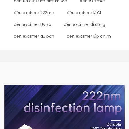
đèn tia cực tím diệt khuẩn
đèn excimer
đèn excimer 222nm
đèn excimer KrCl
đèn excimer UV xa
đèn excimer di động
đèn excimer để bàn
đèn excimer lắp chìm