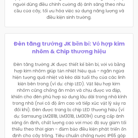
người dùng điều chỉnh cường độ ánh sáng theo nhu
cầu của cây, tối ưu hóa việc sử dụng năng lượng và
điều kiện sinh trưởng.
Đèn tăng trưởng JK bền bỉ: Vỏ hợp kim
nhôm & Chip thương hiệu
Đèn tăng trưởng JK được thiết kế bền bỉ, với vỏ bằng
hợp kim nhôm giúp tản nhiệt hiệu quả - ngăn ngừa
hiện tượng quá nhiệt và kéo dài tuổi thọ của các linh
kiện bên trong (ví dụ: chip LED). Vật liệu hợp kim
nhôm cũng chống ăn mòn và chịu được va đập,
khiến cho đèn phù hợp sử dụng lâu dài trong nhà kính
trong nhà (nơi có độ ẩm cao và tiếp xúc vật lý xảy ra
đôi khi). Đèn được trang bị chip LED thương hiệu (ví
dụ: Samsung LM281B, LM301B, LM301H) cung cấp ánh
sáng ổn định, chất lượng cao với mức độ suy giảm tối
thiểu theo thời gian - đảm bảo điều kiện phát triển ổn
định cho cây trồng. Tiêu chuẩn chống nước IP65 góp