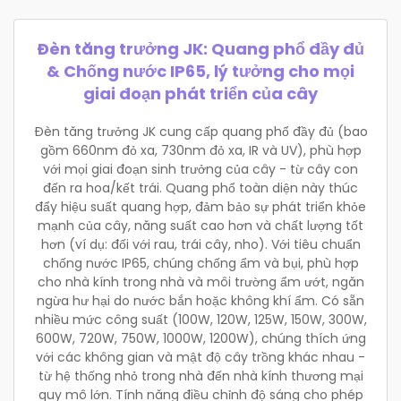
Đèn tăng trưởng JK: Quang phổ đầy đủ
& Chống nước IP65, lý tưởng cho mọi
giai đoạn phát triển của cây
Đèn tăng trưởng JK cung cấp quang phổ đầy đủ (bao
gồm 660nm đỏ xa, 730nm đỏ xa, IR và UV), phù hợp
với mọi giai đoạn sinh trưởng của cây - từ cây con
đến ra hoa/kết trái. Quang phổ toàn diện này thúc
đẩy hiệu suất quang hợp, đảm bảo sự phát triển khỏe
mạnh của cây, năng suất cao hơn và chất lượng tốt
hơn (ví dụ: đối với rau, trái cây, nho). Với tiêu chuẩn
chống nước IP65, chúng chống ẩm và bụi, phù hợp
cho nhà kính trong nhà và môi trường ẩm ướt, ngăn
ngừa hư hại do nước bắn hoặc không khí ẩm. Có sẵn
nhiều mức công suất (100W, 120W, 125W, 150W, 300W,
600W, 720W, 750W, 1000W, 1200W), chúng thích ứng
với các không gian và mật độ cây trồng khác nhau -
từ hệ thống nhỏ trong nhà đến nhà kính thương mại
quy mô lớn. Tính năng điều chỉnh độ sáng cho phép