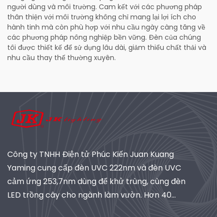
người dùng và môi trường. Cam kết với các phương pháp
thân thiện với môi trường không chỉ mang lại lợi ích cho
hành tinh mà còn phù hợp với nhu cầu ngày càng tăng về
các phương pháp nông nghiệp bền vững. Đèn của chúng
tôi được thiết kế để sử dụng lâu dài, giảm thiểu chất thải và
nhu cầu thay thế thường xuyên.
Công ty TNHH Điện tử Phúc Kiến Juan Kuang
Yaming cung cấp đèn UVC 222nm và đèn UVC
cảm ứng 253,7nm dùng để khử trùng, cùng đèn
LED trồng cây cho ngành làm vườn. Hơn 40
năm kinh nghiệm, đạt chứng nhận ISO, là nhà