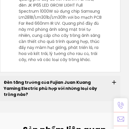
đèn JK IP65 LED GROW LIGHT Full
Spectrum 1000W sử dụng chip Samsung
Lm281B/Lm301b/Lm301h với bo mạch PCB
Far Red 660nm IR UV. Quang phổ đầy đủ
này mô phỏng ánh sáng mặt trời tự
nhiên, cung cấp cho cây trồng ánh sáng
cần thiết cho quá trình quang hợp, thúc
đẩy nảy mầm hạt giống, phát triển lá, ra
hoa và kết trái, lý tưởng cho rau củ, trái
cây, nho và các loại cây trồng khác.
Đèn tăng trưởng của Fujian Juan Kuang
Yaming Electric phù hợp với những loại cây
trồng nào?