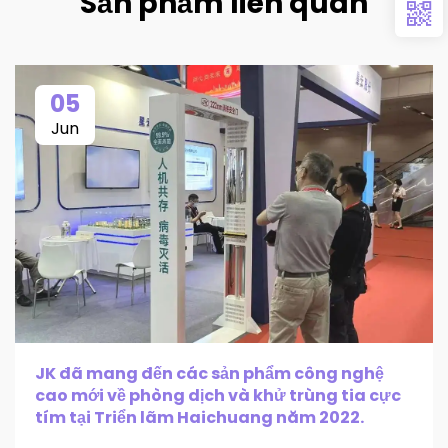
Sản phẩm liên quan
05
Jun
JK đã mang đến các sản phẩm công nghệ
cao mới về phòng dịch và khử trùng tia cực
tím tại Triển lãm Haichuang năm 2022.