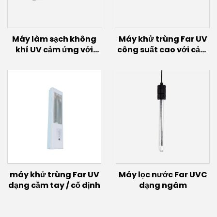
Máy làm sạch không
Máy khử trùng Far UV
khí UV cảm ứng với
công suất cao với cảm
bóng đèn cảm ứng
biến chuyển động
(200W~600W)
(100W/150W)
máy khử trùng Far UV
Máy lọc nước Far UVC
dạng cầm tay / cố định
dạng ngâm