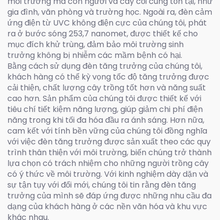
môi trường mà con người và cây cối cùng tồn tại, như
gia đình, văn phòng và trường học. Ngoài ra, đèn cảm
ứng điện từ UVC không điện cực của chúng tôi, phát
ra ở bước sóng 253,7 nanomet, được thiết kế cho
mục đích khử trùng, đảm bảo môi trường sinh
trưởng không bị nhiễm các mầm bệnh có hại.
Bằng cách sử dụng đèn tăng trưởng của chúng tôi,
khách hàng có thể kỳ vọng tốc độ tăng trưởng được
cải thiện, chất lượng cây trồng tốt hơn và năng suất
cao hơn. Sản phẩm của chúng tôi được thiết kế với
tiêu chí tiết kiệm năng lượng, giúp giảm chi phí điện
năng trong khi tối đa hóa đầu ra ánh sáng. Hơn nữa,
cam kết với tính bền vững của chúng tôi đồng nghĩa
với việc đèn tăng trưởng được sản xuất theo các quy
trình thân thiện với môi trường, biến chúng trở thành
lựa chọn có trách nhiệm cho những người trồng cây
có ý thức về môi trường. Với kinh nghiệm dày dặn và
sự tận tụy với đổi mới, chúng tôi tin rằng đèn tăng
trưởng của mình sẽ đáp ứng được những nhu cầu đa
dạng của khách hàng ở các nền văn hóa và khu vực
khác nhau.