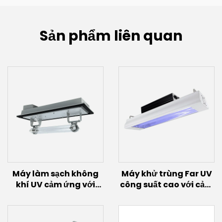
Sản phẩm liên quan
Máy làm sạch không
Máy khử trùng Far UV
khí UV cảm ứng với
công suất cao với cảm
bóng đèn cảm ứng
biến chuyển động
(200W~600W)
(100W/150W)