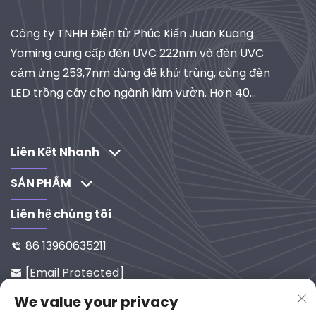
Công ty TNHH Điện tử Phúc Kiến Juan Kuang
Yaming cung cấp đèn UVC 222nm và đèn UVC
cảm ứng 253,7nm dùng để khử trùng, cùng đèn
LED trồng cây cho ngành làm vườn. Hơn 40
năm kinh nghiệm, đạt chứng nhận ISO, là nhà
cung cấp toàn cầu về hệ thống chiếu sáng và lọc
công nghiệp. Khám phá các giải pháp do R&D
Liên Kết Nhanh
thúc đẩy của chúng tôi.
SẢN PHẨM
Liên hệ chúng tôi
86 13960635211

[email Protected]

Số 65-9, Đường Xixi, Yanping, Ph
We value your privacy
