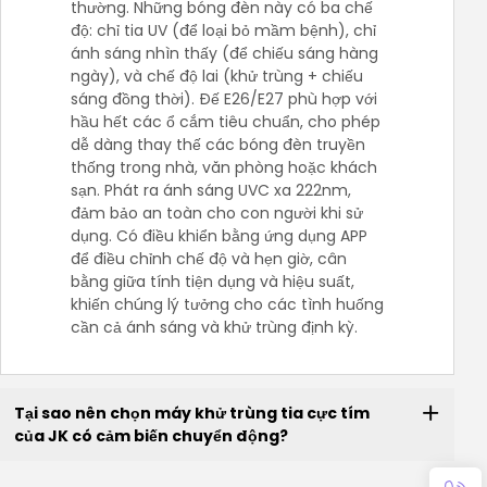
thường. Những bóng đèn này có ba chế
độ: chỉ tia UV (để loại bỏ mầm bệnh), chỉ
ánh sáng nhìn thấy (để chiếu sáng hàng
ngày), và chế độ lai (khử trùng + chiếu
sáng đồng thời). Đế E26/E27 phù hợp với
hầu hết các ổ cắm tiêu chuẩn, cho phép
dễ dàng thay thế các bóng đèn truyền
thống trong nhà, văn phòng hoặc khách
sạn. Phát ra ánh sáng UVC xa 222nm,
đảm bảo an toàn cho con người khi sử
dụng. Có điều khiển bằng ứng dụng APP
để điều chỉnh chế độ và hẹn giờ, cân
bằng giữa tính tiện dụng và hiệu suất,
khiến chúng lý tưởng cho các tình huống
cần cả ánh sáng và khử trùng định kỳ.
Tại sao nên chọn máy khử trùng tia cực tím
của JK có cảm biến chuyển động?