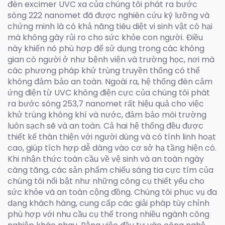
đèn excimer UVC xa của chúng tôi phát ra bước
sóng 222 nanomet đã được nghiên cứu kỹ lưỡng và
chứng minh là có khả năng tiêu diệt vi sinh vật có hại
mà không gây rủi ro cho sức khỏe con người. Điều
này khiến nó phù hợp để sử dụng trong các không
gian có người ở như bệnh viện và trường học, nơi mà
các phương pháp khử trùng truyền thống có thể
không đảm bảo an toàn. Ngoài ra, hệ thống đèn cảm
ứng điện từ UVC không điện cực của chúng tôi phát
ra bước sóng 253,7 nanomet rất hiệu quả cho việc
khử trùng không khí và nước, đảm bảo môi trường
luôn sạch sẽ và an toàn. Cả hai hệ thống đều được
thiết kế thân thiện với người dùng và có tính linh hoạt
cao, giúp tích hợp dễ dàng vào cơ sở hạ tầng hiện có.
Khi nhận thức toàn cầu về vệ sinh và an toàn ngày
càng tăng, các sản phẩm chiếu sáng tia cực tím của
chúng tôi nổi bật như những công cụ thiết yếu cho
sức khỏe và an toàn cộng đồng. Chúng tôi phục vụ đa
dạng khách hàng, cung cấp các giải pháp tùy chỉnh
phù hợp với nhu cầu cụ thể trong nhiều ngành công