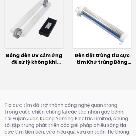
Bóng đèn UV cảm ứng
Đèn tiệt trùng tia cực
để xử lý không khí
tím Khử trùng Bóng
(200W~600W)
đèn UVC xa 150W 60w
30w Đèn phát sáng
Excimer Bóng đèn UVC
222nm
Tia cực tím đã trở thành công nghệ quan trọng
trong cuộc chiến chống lại các tác nhân gây bệnh.
Tại Fujian Juan Kuang Yaming Electric Limited, chúng
tôi tập trung phát triển các giải pháp chiếu sáng tia
cực tím tiên tiến, vừa hiệu quả vừa an toàn. Hệ thống