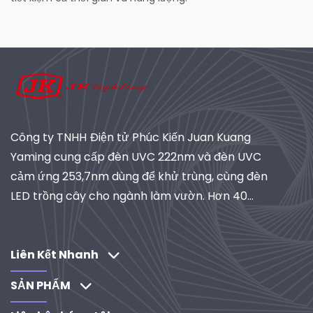
Công ty TNHH Điện tử Phúc Kiến Juan Kuang
Yaming cung cấp đèn UVC 222nm và đèn UVC
cảm ứng 253,7nm dùng để khử trùng, cùng đèn
LED trồng cây cho ngành làm vườn. Hơn 40
năm kinh nghiệm, đạt chứng nhận ISO, là nhà
cung cấp toàn cầu về hệ thống chiếu sáng và lọc
công nghiệp. Khám phá các giải pháp do R&D
Liên Kết Nhanh
thúc đẩy của chúng tôi.
SẢN PHẨM