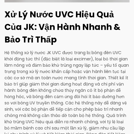
Xử Lý Nước UVC Hiệu Quả
Của JK: Vận Hành Nhanh &
Bảo Trì Thấp
Hệ thống xử lý nước JK UVC được trang bị bóng đèn UVC
khởi động tức thì (đặc biệt là loại excimer), loại bỏ thời gian
làm nóng và đảm bảo khử trùng ngay lập tức – yếu tố quan
trọng trong xử lý nước khẩn cấp hoặc vận hành liên tục tại
các cơ sở mà an toàn nước mang tính thời gian. Thiết kế ít
bảo trì giúp giảm thời gian dừng hoạt động và chi phí vận
hành: bóng đèn không chứa thủy ngân có ít bộ phận dễ
hỏng hóc, và bóng đèn cảm ứng đòi hỏi ít bảo dưỡng hơn
so với bóng UV truyền thống. Các hệ thống này dễ dàng vệ
sinh, với các bộ phận dễ tiếp cận cho phép bảo trì nhanh
chóng mà không cần tháo dỡ toàn bộ hệ thống. Quá trình
khử trùng UVC hiệu quả diễn ra nhanh chóng, với tỷ lệ loại
bỏ mầm bệnh cao chỉ sau một lần xử lý, giảm nhu cầu lặp