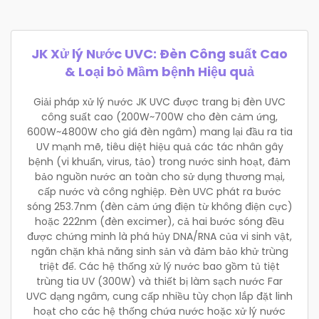
JK Xử lý Nước UVC: Đèn Công suất Cao
& Loại bỏ Mầm bệnh Hiệu quả
Giải pháp xử lý nước JK UVC được trang bị đèn UVC
công suất cao (200W~700W cho đèn cảm ứng,
600W~4800W cho giá đèn ngâm) mang lại đầu ra tia
UV mạnh mẽ, tiêu diệt hiệu quả các tác nhân gây
bệnh (vi khuẩn, virus, tảo) trong nước sinh hoạt, đảm
bảo nguồn nước an toàn cho sử dụng thương mại,
cấp nước và công nghiệp. Đèn UVC phát ra bước
sóng 253.7nm (đèn cảm ứng điện từ không điện cực)
hoặc 222nm (đèn excimer), cả hai bước sóng đều
được chứng minh là phá hủy DNA/RNA của vi sinh vật,
ngăn chặn khả năng sinh sản và đảm bảo khử trùng
triệt để. Các hệ thống xử lý nước bao gồm tủ tiệt
trùng tia UV (300W) và thiết bị làm sạch nước Far
UVC dạng ngâm, cung cấp nhiều tùy chọn lắp đặt linh
hoạt cho các hệ thống chứa nước hoặc xử lý nước