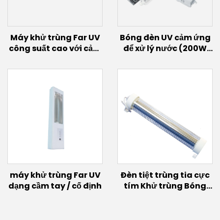
Máy khử trùng Far UV
Bóng đèn UV cảm ứng
công suất cao với cảm
để xử lý nước (200W
biến chuyển động
~700W)
(100W/150W)
máy khử trùng Far UV
Đèn tiệt trùng tia cực
dạng cầm tay / cố định
tím Khử trùng Bóng
đèn UVC xa 150W 60w
30w Đèn phát sáng
Excimer Bóng đèn UVC