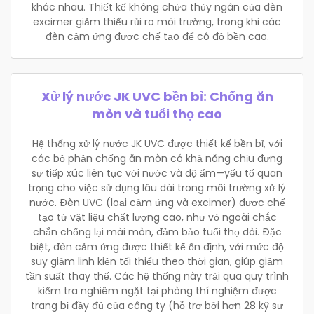
khác nhau. Thiết kế không chứa thủy ngân của đèn
excimer giảm thiểu rủi ro môi trường, trong khi các
đèn cảm ứng được chế tạo để có độ bền cao.
Xử lý nước JK UVC bền bỉ: Chống ăn
mòn và tuổi thọ cao
Hệ thống xử lý nước JK UVC được thiết kế bền bỉ, với
các bộ phận chống ăn mòn có khả năng chịu đựng
sự tiếp xúc liên tục với nước và độ ẩm—yếu tố quan
trọng cho việc sử dụng lâu dài trong môi trường xử lý
nước. Đèn UVC (loại cảm ứng và excimer) được chế
tạo từ vật liệu chất lượng cao, như vỏ ngoài chắc
chắn chống lại mài mòn, đảm bảo tuổi thọ dài. Đặc
biệt, đèn cảm ứng được thiết kế ổn định, với mức độ
suy giảm linh kiện tối thiểu theo thời gian, giúp giảm
tần suất thay thế. Các hệ thống này trải qua quy trình
kiểm tra nghiêm ngặt tại phòng thí nghiệm được
trang bị đầy đủ của công ty (hỗ trợ bởi hơn 28 kỹ sư