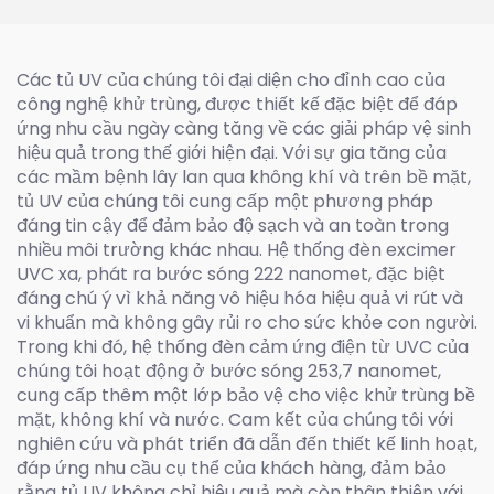
222nm
Các tủ UV của chúng tôi đại diện cho đỉnh cao của
công nghệ khử trùng, được thiết kế đặc biệt để đáp
ứng nhu cầu ngày càng tăng về các giải pháp vệ sinh
hiệu quả trong thế giới hiện đại. Với sự gia tăng của
các mầm bệnh lây lan qua không khí và trên bề mặt,
tủ UV của chúng tôi cung cấp một phương pháp
đáng tin cậy để đảm bảo độ sạch và an toàn trong
nhiều môi trường khác nhau. Hệ thống đèn excimer
UVC xa, phát ra bước sóng 222 nanomet, đặc biệt
đáng chú ý vì khả năng vô hiệu hóa hiệu quả vi rút và
vi khuẩn mà không gây rủi ro cho sức khỏe con người.
Trong khi đó, hệ thống đèn cảm ứng điện từ UVC của
chúng tôi hoạt động ở bước sóng 253,7 nanomet,
cung cấp thêm một lớp bảo vệ cho việc khử trùng bề
mặt, không khí và nước. Cam kết của chúng tôi với
nghiên cứu và phát triển đã dẫn đến thiết kế linh hoạt,
đáp ứng nhu cầu cụ thể của khách hàng, đảm bảo
rằng tủ UV không chỉ hiệu quả mà còn thân thiện với