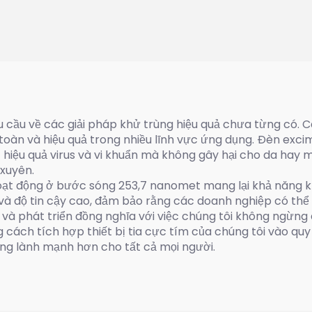
u cầu về các giải pháp khử trùng hiệu quả chưa từng có. C
 toàn và hiệu quả trong nhiều lĩnh vực ứng dụng. Đèn ex
hiệu quả virus và vi khuẩn mà không gây hại cho da hay m
xuyên.
ạt động ở bước sóng 253,7 nanomet mang lại khả năng khử
và độ tin cậy cao, đảm bảo rằng các doanh nghiệp có thể 
và phát triển đồng nghĩa với việc chúng tôi không ngừng 
g cách tích hợp thiết bị tia cực tím của chúng tôi vào qu
ng lành mạnh hơn cho tất cả mọi người.