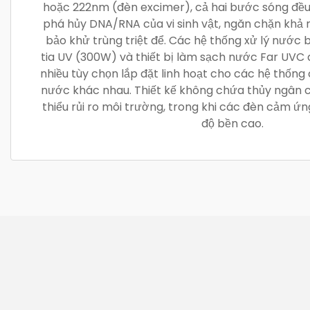
hoặc 222nm (đèn excimer), cả hai bước sóng đề
phá hủy DNA/RNA của vi sinh vật, ngăn chặn khả 
bảo khử trùng triệt để. Các hệ thống xử lý nước 
tia UV (300W) và thiết bị làm sạch nước Far UVC
nhiều tùy chọn lắp đặt linh hoạt cho các hệ thống
nước khác nhau. Thiết kế không chứa thủy ngân 
thiểu rủi ro môi trường, trong khi các đèn cảm ứ
độ bền cao.