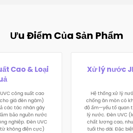
Ưu Điểm Của Sản Phẩm
ất Cao & Loại
Xử lý nước 
uả
 UVC công suất cao
Hệ thống xử lý nư
ho giá đèn ngâm)
chống ăn mòn có khả
quả các tác nhân gây
độ ẩm—yếu tố quan tr
, đảm bảo nguồn nước
lý nước. Đèn UVC (l
ông nghiệp. Đèn UVC
chất lượng cao, nh
từ không điện cực)
tuổi thọ dài. Đặc b