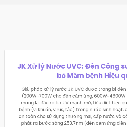
JK Xử lý Nước UVC: Đèn Công su
bỏ Mầm bệnh Hiệu q
Giải pháp xử lý nước JK UVC được trang bị đèn
(200W~700W cho đèn cảm ứng, 600W~4800W c
mang lại đầu ra tia UV mạnh mẽ, tiêu diệt hiệu 
bệnh (vi khuẩn, virus, tảo) trong nước sinh hoạt
an toàn cho sử dụng thương mại, cấp nước và c
phát ra bước sóng 253.7nm (đèn cảm ứng điện 