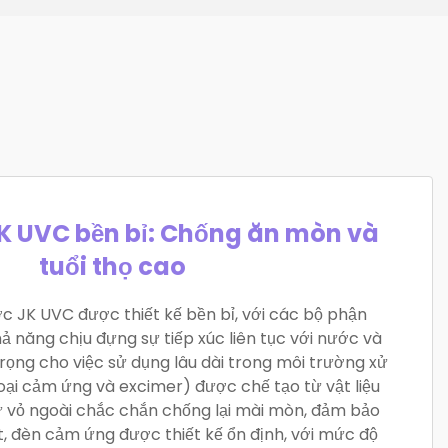
JK UVC bền bỉ: Chống ăn mòn và
tuổi thọ cao
ớc JK UVC được thiết kế bền bỉ, với các bộ phận
 năng chịu đựng sự tiếp xúc liên tục với nước và
ọng cho việc sử dụng lâu dài trong môi trường xử
oại cảm ứng và excimer) được chế tạo từ vật liệu
ư vỏ ngoài chắc chắn chống lại mài mòn, đảm bảo
iệt, đèn cảm ứng được thiết kế ổn định, với mức độ