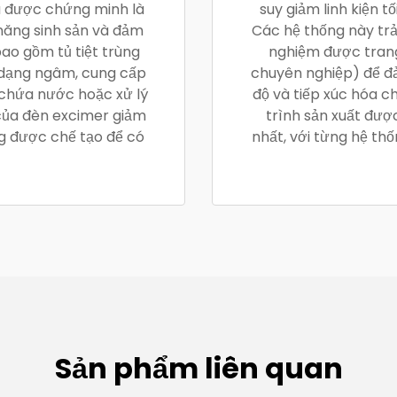
u được chứng minh là
suy giảm linh kiện tố
năng sinh sản và đảm
Các hệ thống này trả
bao gồm tủ tiệt trùng
nghiệm được trang 
 dạng ngâm, cung cấp
chuyên nghiệp) để đ
 chứa nước hoặc xử lý
độ và tiếp xúc hóa c
của đèn excimer giảm
trình sản xuất đư
ng được chế tạo để có
nhất, với từng hệ th
Sản phẩm liên quan