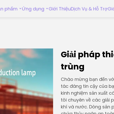
ản phẩm
Ứng dụng
Giới Thiệu
Dịch Vụ & Hỗ Trợ
Gi
Giải pháp th
trùng
Chào mừng bạn đến với 
tác đáng tin cậy của b
kinh nghiệm sản xuất c
tôi chuyên về các giải
khí và nước. Dòng sản
chứa thủy ngân an toà