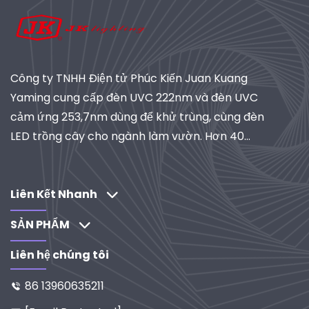
Công ty TNHH Điện tử Phúc Kiến Juan Kuang
Yaming cung cấp đèn UVC 222nm và đèn UVC
cảm ứng 253,7nm dùng để khử trùng, cùng đèn
LED trồng cây cho ngành làm vườn. Hơn 40
năm kinh nghiệm, đạt chứng nhận ISO, là nhà
cung cấp toàn cầu về hệ thống chiếu sáng và lọc
công nghiệp. Khám phá các giải pháp do R&D
Liên Kết Nhanh
thúc đẩy của chúng tôi.
SẢN PHẨM
Liên hệ chúng tôi
86 13960635211
