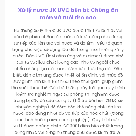
Xử lý nước JK UVC bền bỉ: Chống ăn
mòn và tuổi thọ cao
Hệ thống xử lý nước JK UVC được thiết kế bền bỉ, với
các bộ phận chống ăn mòn có khả năng chịu đựng
sự tiếp xúc liên tục với nước và độ ẩm—yếu tố quan
trọng cho việc sử dụng lâu dài trong môi trường xử lý
nước. Đèn UVC (loại cảm ứng và excimer) được chế
tạo từ vật liệu chất lượng cao, như vỏ ngoài chắc
chắn chống lại mài mòn, đảm bảo tuổi thọ dài. Đặc
biệt, đèn cảm ứng được thiết kế ổn định, với mức độ
suy giảm linh kiện tối thiểu theo thời gian, giúp giảm
tần suất thay thế. Các hệ thống này trải qua quy trình
kiểm tra nghiêm ngặt tại phòng thí nghiệm được
trang bị đầy đủ của công ty (hỗ trợ bởi hơn 28 kỹ sư
chuyên nghiệp) để đảm bảo khả năng chịu áp lực
nước, dao động nhiệt độ và tiếp xúc hóa chất (trong
các tình huống nước công nghiệp). Quy trình sản
xuất được chứng nhận ISO9001 đảm bảo chất lượng
đồng nhất, với từng hệ thống đều được kiểm tra về