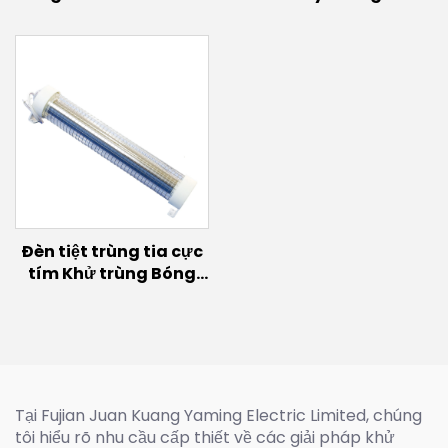
biến chuyển động
(200W~600W)
(100W/150W)
Đèn tiệt trùng tia cực
tím Khử trùng Bóng
đèn UVC xa 150W 60w
30w Đèn phát sáng
Excimer Bóng đèn UVC
222nm
Tại Fujian Juan Kuang Yaming Electric Limited, chúng
tôi hiểu rõ nhu cầu cấp thiết về các giải pháp khử