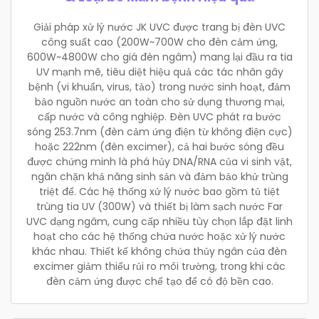
Giải pháp xử lý nước JK UVC được trang bị đèn UVC
công suất cao (200W~700W cho đèn cảm ứng,
600W~4800W cho giá đèn ngâm) mang lại đầu ra tia
UV mạnh mẽ, tiêu diệt hiệu quả các tác nhân gây
bệnh (vi khuẩn, virus, tảo) trong nước sinh hoạt, đảm
bảo nguồn nước an toàn cho sử dụng thương mại,
cấp nước và công nghiệp. Đèn UVC phát ra bước
sóng 253.7nm (đèn cảm ứng điện từ không điện cực)
hoặc 222nm (đèn excimer), cả hai bước sóng đều
được chứng minh là phá hủy DNA/RNA của vi sinh vật,
ngăn chặn khả năng sinh sản và đảm bảo khử trùng
triệt để. Các hệ thống xử lý nước bao gồm tủ tiệt
trùng tia UV (300W) và thiết bị làm sạch nước Far
UVC dạng ngâm, cung cấp nhiều tùy chọn lắp đặt linh
hoạt cho các hệ thống chứa nước hoặc xử lý nước
khác nhau. Thiết kế không chứa thủy ngân của đèn
excimer giảm thiểu rủi ro môi trường, trong khi các
đèn cảm ứng được chế tạo để có độ bền cao.