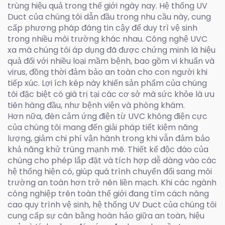
trùng hiệu quả trong thế giới ngày nay. Hệ thống UV
Duct của chúng tôi dẫn đầu trong nhu cầu này, cung
cấp phương pháp đáng tin cậy để duy trì vệ sinh
trong nhiều môi trường khác nhau. Công nghệ UVC
xa mà chúng tôi áp dụng đã được chứng minh là hiệu
quả đối với nhiều loại mầm bệnh, bao gồm vi khuẩn và
virus, đồng thời đảm bảo an toàn cho con người khi
tiếp xúc. Lợi ích kép này khiến sản phẩm của chúng
tôi đặc biệt có giá trị tại các cơ sở mà sức khỏe là ưu
tiên hàng đầu, như bệnh viện và phòng khám.
Hơn nữa, đèn cảm ứng điện từ UVC không điện cực
của chúng tôi mang đến giải pháp tiết kiệm năng
lượng, giảm chi phí vận hành trong khi vẫn đảm bảo
khả năng khử trùng mạnh mẽ. Thiết kế độc đáo của
chúng cho phép lắp đặt và tích hợp dễ dàng vào các
hệ thống hiện có, giúp quá trình chuyển đổi sang môi
trường an toàn hơn trở nên liền mạch. Khi các ngành
công nghiệp trên toàn thế giới đang tìm cách nâng
cao quy trình vệ sinh, hệ thống UV Duct của chúng tôi
cung cấp sự cân bằng hoàn hảo giữa an toàn, hiệu