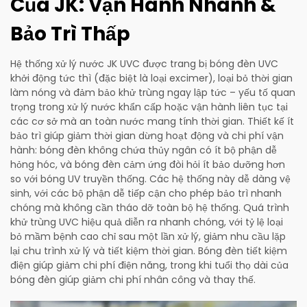
Của JK: Vận Hành Nhanh &
Bảo Trì Thấp
Hệ thống xử lý nước JK UVC được trang bị bóng đèn UVC
khởi động tức thì (đặc biệt là loại excimer), loại bỏ thời gian
làm nóng và đảm bảo khử trùng ngay lập tức – yếu tố quan
trọng trong xử lý nước khẩn cấp hoặc vận hành liên tục tại
các cơ sở mà an toàn nước mang tính thời gian. Thiết kế ít
bảo trì giúp giảm thời gian dừng hoạt động và chi phí vận
hành: bóng đèn không chứa thủy ngân có ít bộ phận dễ
hỏng hóc, và bóng đèn cảm ứng đòi hỏi ít bảo dưỡng hơn
so với bóng UV truyền thống. Các hệ thống này dễ dàng vệ
sinh, với các bộ phận dễ tiếp cận cho phép bảo trì nhanh
chóng mà không cần tháo dỡ toàn bộ hệ thống. Quá trình
khử trùng UVC hiệu quả diễn ra nhanh chóng, với tỷ lệ loại
bỏ mầm bệnh cao chỉ sau một lần xử lý, giảm nhu cầu lặp
lại chu trình xử lý và tiết kiệm thời gian. Bóng đèn tiết kiệm
điện giúp giảm chi phí điện năng, trong khi tuổi thọ dài của
bóng đèn giúp giảm chi phí nhân công và thay thế.