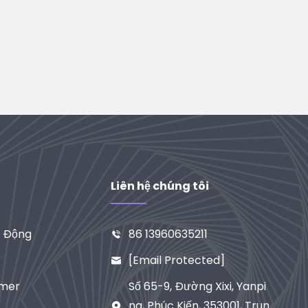
Liên hệ chúng tôi
i Động
86 13960635211

[email Protected]

imer
Số 65-9, Đường Xixi, Yanpi
Ng, Phúc Kiến, 353001, Trun
