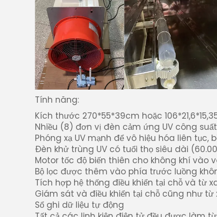
Tính năng:
Kích thước 270*55*39cm hoặc 106*21,6*15,3
Nhiều (8) đơn vị đèn cảm ứng UV công suất
Phóng xạ UV mạnh để vô hiệu hóa liên tục,
Đèn khử trùng UV có tuổi thọ siêu dài (60.
Motor tốc độ biến thiên cho không khí vào v
Bộ lọc được thêm vào phía trước luồng khô
Tích hợp hệ thống điều khiển tại chỗ và từ 
Giám sát và điều khiển tại chỗ cũng như từ 
Sổ ghi dữ liệu tự động
Tất cả các linh kiện điện tử đều được làm t