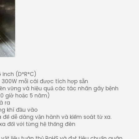
5 inch (D*R*C)
 300W mỗi cái được tích hợp sẵn
 bền vững và hiệu quả các tác nhân gây bệnh
000 giờ hoặc 5 năm)
à ra
ng khí đầu vào
xa để dễ dàng vận hành và kiểm soát từ xa.
xa đối với từng hệ thống đèn
ừ vật liệu tuân thủ RoHS và đạt tiêu chuẩn quân