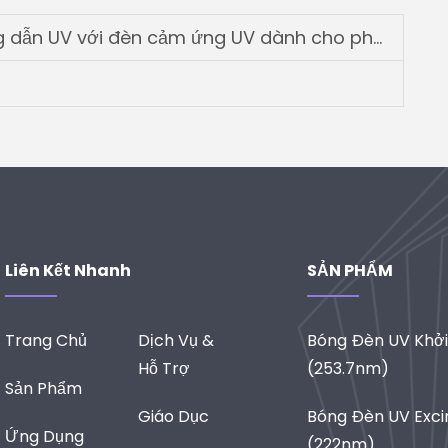
V với đèn cảm ứng UV dành cho phòng của thủy thủ
Liên Kết Nhanh
SẢN PHẨM
Trang Chủ
Dịch Vụ &
Bóng Đèn UV Khở
Hỗ Trợ
(253.7nm)
Sản Phẩm
Giáo Dục
Bóng Đèn UV Exc
Ứng Dụng
(222nm)