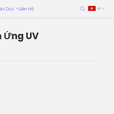
áo Dục
Liên Hệ
VI
m Ứng UV