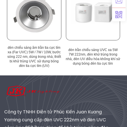
ím
đèn chiếu sáng âm trần tia cực tím
đ
đèn trần chiếu sáng UVC xa 5W
ớc
xa (Far UVC) 5W / 7W / 10W, bước
x
7W 222nm, đèn khử trùng trong
ết
sóng 222 nm, dùng trong nhà; thiết
s
nhà, đèn UV điều hòa không khí sử
bị khử trùng UVC sử dụng bóng
dụng bóng đèn tia cực tím
đèn tia cực tím (UV)
Công ty TNHH Điện tử Phúc Kiến Juan Kuang
Yaming cung cấp đèn UVC 222nm và đèn UVC