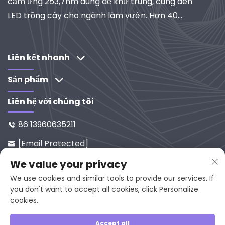
cảm ứng 253,7nm dùng để khử trùng, cùng đèn
LED trồng cây cho ngành làm vườn. Hơn 40
năm kinh nghiệm, đạt chứng nhận ISO, là nhà
cung cấp toàn cầu về hệ thống chiếu sáng và lọc
công nghiệp. Khám phá các giải pháp do R&D
Liên kết nhanh
thúc đẩy của chúng tôi.
Sản phẩm
Liên hệ với chúng tôi
86 13960635211

[email Protected]

Số 65-9, Đường Xixi, Yanping, Ph
We value your privacy

Úc Kiến, 353001, Trung Quốc
We use cookies and similar tools to provide our services. If
you don't want to accept all cookies, click Personalize
cookies.
Bản quyền © 2025 bởi Fujian Juan Kuang Yaming
Accept all