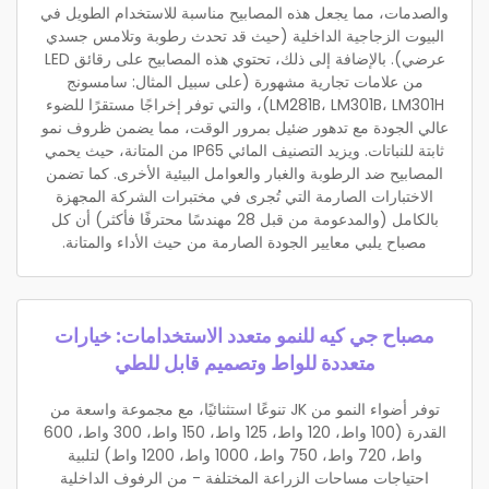
والصدمات، مما يجعل هذه المصابيح مناسبة للاستخدام الطويل في
البيوت الزجاجية الداخلية (حيث قد تحدث رطوبة وتلامس جسدي
عرضي). بالإضافة إلى ذلك، تحتوي هذه المصابيح على رقائق LED
من علامات تجارية مشهورة (على سبيل المثال: سامسونج
LM281B، LM301B، LM301H)، والتي توفر إخراجًا مستقرًا للضوء
عالي الجودة مع تدهور ضئيل بمرور الوقت، مما يضمن ظروف نمو
ثابتة للنباتات. ويزيد التصنيف المائي IP65 من المتانة، حيث يحمي
المصابيح ضد الرطوبة والغبار والعوامل البيئية الأخرى. كما تضمن
الاختبارات الصارمة التي تُجرى في مختبرات الشركة المجهزة
بالكامل (والمدعومة من قبل 28 مهندسًا محترفًا فأكثر) أن كل
مصباح يلبي معايير الجودة الصارمة من حيث الأداء والمتانة.
مصباح جي كيه للنمو متعدد الاستخدامات: خيارات
متعددة للواط وتصميم قابل للطي
توفر أضواء النمو من JK تنوعًا استثنائيًا، مع مجموعة واسعة من
القدرة (100 واط، 120 واط، 125 واط، 150 واط، 300 واط، 600
واط، 720 واط، 750 واط، 1000 واط، 1200 واط) لتلبية
احتياجات مساحات الزراعة المختلفة - من الرفوف الداخلية