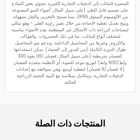
الصغيرة للنباتات إلى الدفيئات التجارية الكبيرة. تحتوي بعض النماذج
على تصميم قابل للطي (على سبيل المثال: أضواء النمو المصنوعة
من الألومنيوم المبثوق IP65)، مما يسمح بالتخزين والنقل بسهولة،
ويتيح تعديل تغطية الإضاءة من خلال تغيير زاوية الطي - وهو مثالي
لمساحات الزراعة ذات الأشكال غير المنتظمة. هذه الأضواء مناسبة
لمختلف أنواع النباتات، بما في ذلك الخضروات، والفواكه،
والكروم، وغيرها من المحاصيل الداخلية، وتدعم نمو المحاصيل
طوال الدورة الكاملة (من البذور إلى الحصاد). يمكن استخدامها
كقضبان شريطية (على سبيل المثال: قضبان LED بقوة 300
واط/600 واط) لتوزيع موحد للضوء، أو كأنظمة متعددة القضبان
(4 قضبان/6 قضبان) لتغطية أوسع. وهي متوافقة مع إعدادات
الدفيئات التجارية، وتتكامل بسلاسة مع البنية التحتية الزراعية
الحالية.
المنتجات ذات الصلة