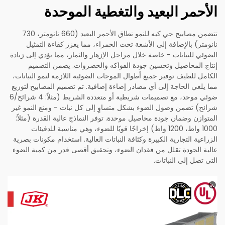
الأحمر البعيد والتغطية الموحدة
تتضمن مصابيح جي كيه للنمو نطاق الأحمر البعيد (660 نانومتر، 730
نانومتر) بالإضافة إلى الأشعة تحت الحمراء، مما يعزز كفاءة التمثيل
الضوئي للنباتات - خاصة خلال مراحل الإزهار والثمار، مما يؤدي إلى زيادة
إنتاج المحاصيل وتحسين جودة الفواكه والخضروات. يضمن التصميم
الكامل للطيف توفير جميع أطوال الموجات الضوئية اللازمة لنمو النباتات،
مما يلغي الحاجة إلى أي مصادر إضاءة إضافية. تم تصميم المصابيح لتوزيع
ضوئي موحد، مع تصميمات شريطية أو متعددة الشريط (مثلاً: 4 شرائح/6
شرائح) تضمن وصول الضوء بشكل متساوٍ إلى كل نبات - ومنع النمو غير
المتوازن وضمان جودة محاصيل موحدة. توفر النماذج عالية القدرة (مثلاً:
1000 واط، 1200 واط) إخراجًا قويًا للضوء، وهي مناسبة للدفيئات
الزراعية التجارية الكبيرة وكثافة النباتات العالية. استخدام مكونات بصرية
عالية الجودة تقلل من فقدان الضوء، وتحقيق أقصى قدر من كمية الضوء
التي تصل إلى النباتات.