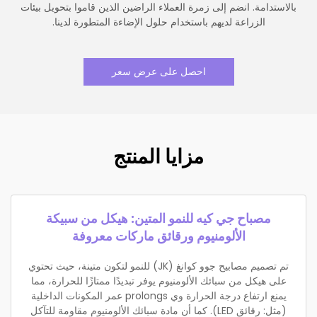
بالاستدامة. انضم إلى زمرة العملاء الراضين الذين قاموا بتحويل بيئات
الزراعة لديهم باستخدام حلول الإضاءة المتطورة لدينا.
احصل على عرض سعر
مزايا المنتج
مصباح جي كيه للنمو المتين: هيكل من سبيكة
الألومنيوم ورقائق ماركات معروفة
تم تصميم مصابيح جوو كوانغ (JK) للنمو لتكون متينة، حيث تحتوي
على هيكل من سبائك الألومنيوم يوفر تبديدًا ممتازًا للحرارة، مما
يمنع ارتفاع درجة الحرارة وي prolongs عمر المكونات الداخلية
(مثل: رقائق LED). كما أن مادة سبائك الألومنيوم مقاومة للتآكل