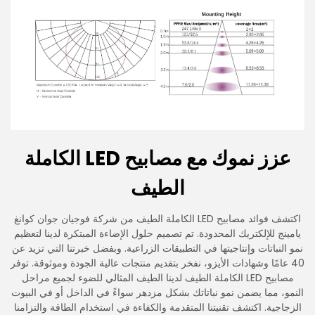
عزز نموك مع مصابيح LED الكاملة
الطيف
اكتشف فوائد مصابيح LED الكاملة الطيف من شركة فوجيان جوان كوانغ
يامينج للإلكتريك المحدودة. تم تصميم حلول الإضاءة المبتكرة لدينا لتعظيم
نمو النباتات وإنتاجيتها في التطبيقات الزراعية. وبفضل خبرتنا التي تزيد عن
40 عامًا وشهادات الأيزو، نفخر بتقديم منتجات عالية الجودة وموثوقة. توفر
مصابيح LED الكاملة الطيف لدينا الطيف المثالي للضوء لجميع مراحل
النمو، مما يضمن نمو نباتاتك بشكل مزدهر سواءً في الداخل أو في البيوت
الزجاجية. اكتشف تقنيتنا المتقدمة والكفاءة في استخدام الطاقة والتزامنا