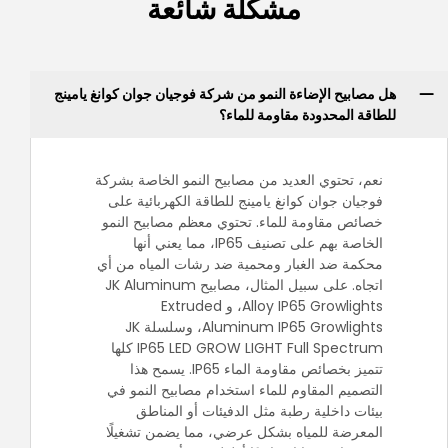
مشكلة شائعة
هل مصابيح الإضاءة النمو من شركة فوجيان جوان كوانغ يامينج
للطاقة المحدودة مقاومة للماء؟
نعم، تحتوي العديد من مصابيح النمو الخاصة بشركة
فوجيان جوان كوانغ يامينج للطاقة الكهربائية على
خصائص مقاومة للماء. تحتوي معظم مصابيح النمو
الخاصة بهم على تصنيف IP65، مما يعني أنها
محكمة ضد الغبار ومحمية ضد رشات المياه من أي
اتجاه. على سبيل المثال، مصابيح JK Aluminum
Alloy IP65 Growlights، و Extruded
Aluminum IP65 Growlights، وسلسلة JK
IP65 LED GROW LIGHT Full Spectrum كلها
تتميز بخصائص مقاومة الماء IP65. يسمح هذا
التصميم المقاوم للماء استخدام مصابيح النمو في
بيئات داخلية رطبة مثل الدفيئات أو المناطق
المعرضة للمياه بشكل عرضي، مما يضمن تشغيلًا