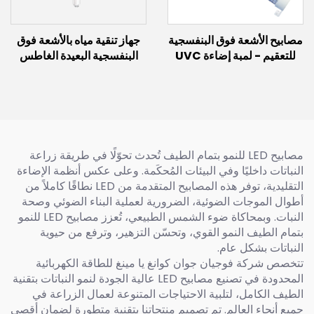
مصابيح الأشعة فوق البنفسجية
جهاز تنقية مياه بالأشعة فوق
للتعقيم - لمبة إضاءة UVC
البنفسجية البعيدة الغاطس
بعيدة بطول 222 نانومتر 150
واط 60 واط 30 واط لمبة
إكسيمر بطول 222 نانومتر
مصابيح LED للنمو بتمام الطيف تُحدث تحوّلًا في طريقة زراعة
النباتات داخليًا وفي البيئات المُحكَمة. وعلى عكس أنظمة الإضاءة
التقليدية، توفر هذه المصابيح المتقدمة من LED نطاقًا كاملاً من
أطوال الموجات الضوئية، الضرورية لعملية البناء الضوئي وصحة
النبات. وبمحاكاة ضوء الشمس الطبيعي، تُعزز مصابيح LED للنمو
بتمام الطيف النمو القوي، وتحسّن التزهير، وترفع من حيوية
النباتات بشكل عام.
تتخصص شركة فوجيان جوان كوانغ يا مينغ للطاقة الكهربائية
المحدودة في تصنيع مصابيح LED عالية الجودة لنمو النباتات بتقنية
الطيف الكامل، لتلبية الاحتياجات المتنوعة لعمال الزراعة في
جميع أنحاء العالم. تم تصميم منتجاتنا بتقنية متطورة لضمان أقصى