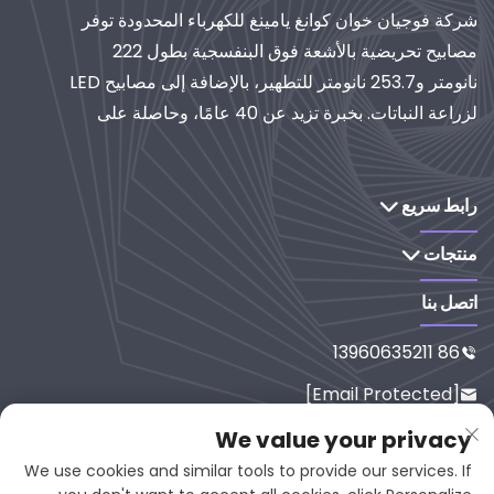
شركة فوجيان خوان كوانغ يامينغ للكهرباء المحدودة توفر
مصابيح تحريضية بالأشعة فوق البنفسجية بطول 222
نانومتر و253.7 نانومتر للتطهير، بالإضافة إلى مصابيح LED
لزراعة النباتات. بخبرة تزيد عن 40 عامًا، وحاصلة على
شهادة الأيزو، تُعدّ موردًا عالميًا لأنظمة الإضاءة والتنقية
الصناعية. استكشف حلولنا القائمة على البحث والتطوير.
رابط سريع
منتجات
اتصل بنا
86 13960635211

[email Protected]

رقم 65-9، شارع شيسي، يانبينغ، فوجي
We value your privacy

ان، 353001، الصين
We use cookies and similar tools to provide our services. If