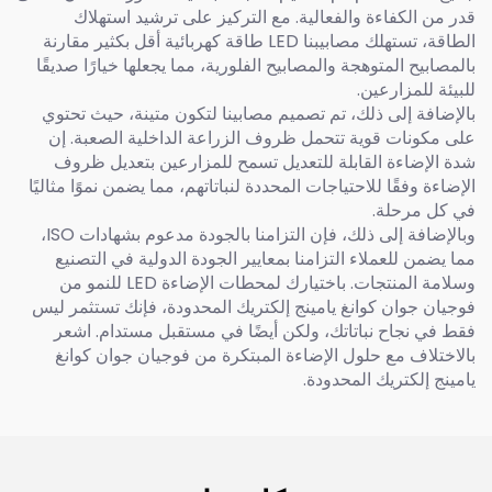
قدر من الكفاءة والفعالية. مع التركيز على ترشيد استهلاك
الطاقة، تستهلك مصابيبنا LED طاقة كهربائية أقل بكثير مقارنة
بالمصابيح المتوهجة والمصابيح الفلورية، مما يجعلها خيارًا صديقًا
للبيئة للمزارعين.
بالإضافة إلى ذلك، تم تصميم مصابينا لتكون متينة، حيث تحتوي
على مكونات قوية تتحمل ظروف الزراعة الداخلية الصعبة. إن
شدة الإضاءة القابلة للتعديل تسمح للمزارعين بتعديل ظروف
الإضاءة وفقًا للاحتياجات المحددة لنباتاتهم، مما يضمن نموًا مثاليًا
في كل مرحلة.
وبالإضافة إلى ذلك، فإن التزامنا بالجودة مدعوم بشهادات ISO،
مما يضمن للعملاء التزامنا بمعايير الجودة الدولية في التصنيع
وسلامة المنتجات. باختيارك لمحطات الإضاءة LED للنمو من
فوجيان جوان كوانغ يامينج إلكتريك المحدودة، فإنك تستثمر ليس
فقط في نجاح نباتاتك، ولكن أيضًا في مستقبل مستدام. اشعر
بالاختلاف مع حلول الإضاءة المبتكرة من فوجيان جوان كوانغ
يامينج إلكتريك المحدودة.