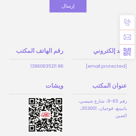
إرسال
بريد إلكتروني
رقم الهاتف المكتب
86 13960635211
[email protected]
عنوان المكتب
ويشات
رقم 65-9، شارع شيسي،
يانبينغ، فوجيان، 353001،
الصين