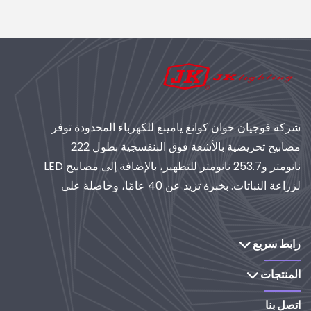
شركة فوجيان خوان كوانغ يامينغ للكهرباء المحدودة توفر
مصابيح تحريضية بالأشعة فوق البنفسجية بطول 222
نانومتر و253.7 نانومتر للتطهير، بالإضافة إلى مصابيح LED
لزراعة النباتات. بخبرة تزيد عن 40 عامًا، وحاصلة على
شهادة الأيزو، تُعدّ موردًا عالميًا لأنظمة الإضاءة والتنقية
الصناعية. استكشف حلولنا القائمة على البحث والتطوير.
رابط سريع
المنتجات
اتصل بنا