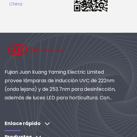
China
Fujian Juan Kuang Yaming Electric Limited
provee lámparas de inducción UVC de 222nm
(onda lejana) y de 253.7nm para desinfección,
además de luces LED para horticultura. Con
más de 40 años de experiencia, certificación
ISO y como proveedor global de sistemas de
iluminación industrial y purificación. Descubra
Enlace rápido
nuestras soluciones basadas en I+D.
Productos