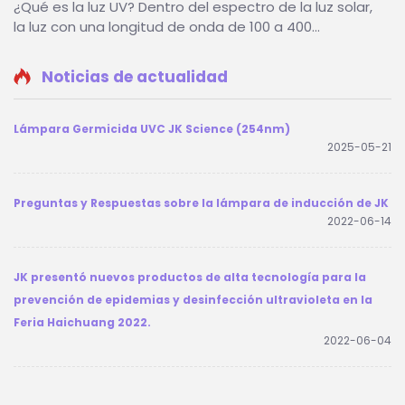
¿Qué es la luz UV? Dentro del espectro de la luz solar,
la luz con una longitud de onda de 100 a 400
nanómetros (nm) se llama luz ultravioleta. Se puede
dividir en UV-A (315 a 400 nm), UV-B (280 a 315 nm) y
Noticias de actualidad
UV-C (200 a 280 nm). A diferencia de la luz regular...
Lámpara Germicida UVC JK Science (254nm)
2025-05-21
Preguntas y Respuestas sobre la lámpara de inducción de JK
2022-06-14
JK presentó nuevos productos de alta tecnología para la
prevención de epidemias y desinfección ultravioleta en la
Feria Haichuang 2022.
2022-06-04