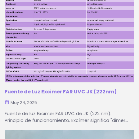
Fuente de Luz Excimer FAR UVC JK (222nm)
May 24, 2025
Fuente de luz Excimer FAR UVC de JK (222 nm).
Principio de funcionamiento. Excímer significa "dimer
excitado" y es un dímero en estado excitado. Se
refiere a la molécula transitoria (nivel de