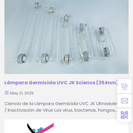
nanosegundos) formada por los gases nobles en la
lámpara excitados por externos...
Lámpara Germicida UVC JK Science (254nm)
May 21, 2025
Ciencia de la Lámpara Germicida UVC JK Ultravioleta
/ Inactivación de Virus Los virus, bacterias, hongos,
esporas y otros microbios dañinos existen en el aire,
en las superficies y en el agua, lo que sirve como
fuente de infecciones y problemas de salud. El