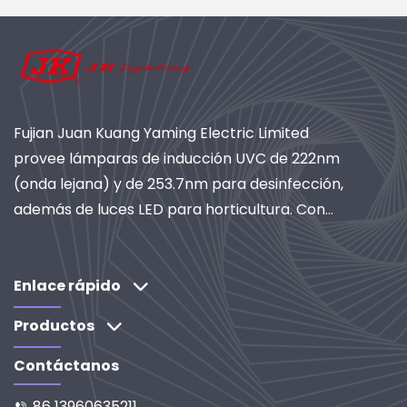
Fujian Juan Kuang Yaming Electric Limited
provee lámparas de inducción UVC de 222nm
(onda lejana) y de 253.7nm para desinfección,
además de luces LED para horticultura. Con
más de 40 años de experiencia, certificación
ISO y como proveedor global de sistemas de
iluminación industrial y purificación. Descubra
Enlace rápido
nuestras soluciones basadas en I+D.
Productos
Contáctanos
86 13960635211
