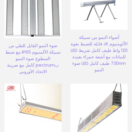
أضواء النمو من سبيكة
الألومنيوم JK قابلة للضبط بقوة
ضوء النمو القابل للطي من
120 واط طيف كامل شريط LED
سبيكة الألمنيوم IP65 مع ضبط
للنباتات مع أشعة حمراء بعيدة
السطوع ضوء النمو
730nm طيف كامل LED ضوء
بpectrum كامل مع ضريبة
النمو
الاتحاد الأوروبي