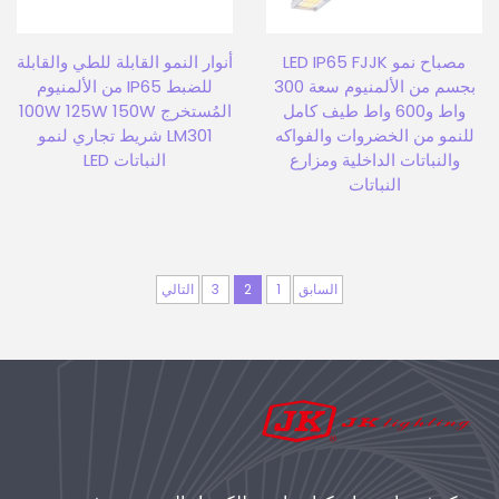
مصباح نمو LED IP65 FJJK
أنوار النمو القابلة للطي والقابلة
بجسم من الألمنيوم سعة 300
للضبط IP65 من الألمنيوم
واط و600 واط طيف كامل
المُستخرج 100W 125W 150W
للنمو من الخضروات والفواكه
LM301 شريط تجاري لنمو
والنباتات الداخلية ومزارع
النباتات LED
النباتات
السابق
1
2
3
التالي