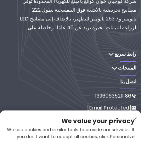
شركة فوجيان خوان كوانغ يامينغ للكهرباء المحدودة توفر
مصابيح تحريضية بالأشعة فوق البنفسجية بطول 222
نانومتر و253.7 نانومتر للتطهير، بالإضافة إلى مصابيح LED
لزراعة النباتات. بخبرة تزيد عن 40 عامًا، وحاصلة على
شهادة الأيزو، تُعدّ موردًا عالميًا لأنظمة الإضاءة والتنقية
الصناعية. استكشف حلولنا القائمة على البحث والتطوير.
رابط سريع
المنتجات
اتصل بنا
86 13960635211

[email Protected]

رقم 65-9، شارع شيسي، يانبينغ، فوجي
We value your privacy

ان، 353001، الصين
We use cookies and similar tools to provide our services. If
you don't want to accept all cookies, click Personalize