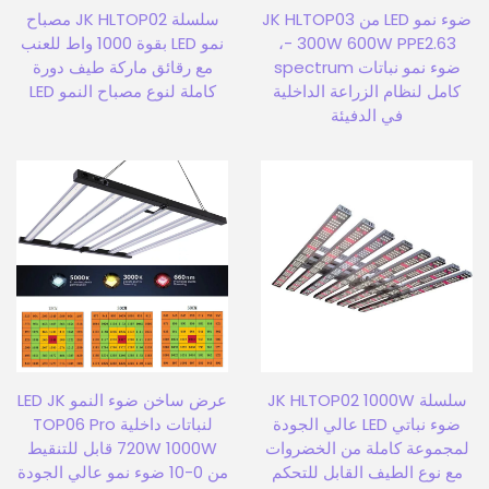
ضوء نمو LED من JK HLTOP03
سلسلة JK HLTOP02 مصباح
- 300W 600W PPE2.63،
نمو LED بقوة 1000 واط للعنب
ضوء نمو نباتات spectrum
مع رقائق ماركة طيف دورة
كامل لنظام الزراعة الداخلية
كاملة لنوع مصباح النمو LED
في الدفيئة
سلسلة JK HLTOP02 1000W
عرض ساخن ضوء النمو LED JK
ضوء نباتي LED عالي الجودة
لنباتات داخلية TOP06 Pro
لمجموعة كاملة من الخضروات
720W 1000W قابل للتنقيط
مع نوع الطيف القابل للتحكم
من 0-10 ضوء نمو عالي الجودة