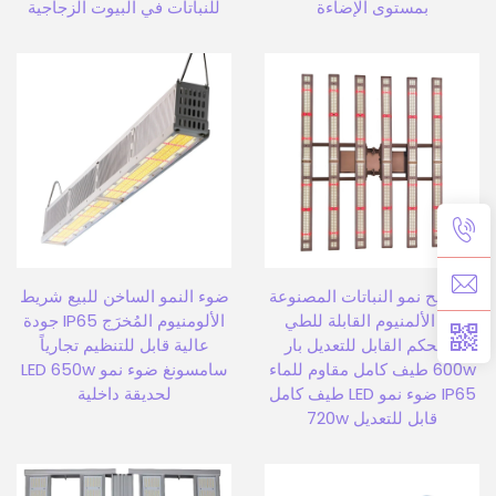
بمستوى الإضاءة
للنباتات في البيوت الزجاجية
مصابيح نمو النباتات المصنوعة
ضوء النمو الساخن للبيع شريط
من الألمنيوم القابلة للطي
الألومنيوم المُخرَج IP65 جودة
والتحكم القابل للتعديل بار
عالية قابل للتنظيم تجارياً
600w طيف كامل مقاوم للماء
سامسونغ ضوء نمو LED 650w
IP65 ضوء نمو LED طيف كامل
لحديقة داخلية
قابل للتعديل 720w