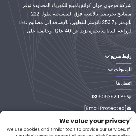
شركة فوجيان خوان كوانغ يامينغ للكهرباء المحدودة توفر
مصابيح تحريضية بالأشعة فوق البنفسجية بطول 222
نانومتر و253.7 نانومتر للتطهير، بالإضافة إلى مصابيح LED
لزراعة النباتات. بخبرة تزيد عن 40 عامًا، وحاصلة على
شهادة الأيزو، تُعدّ موردًا عالميًا لأنظمة الإضاءة والتنقية
الصناعية. استكشف حلولنا القائمة على البحث والتطوير.
رابط سريع
المنتجات
اتصل بنا
86 13960635211

[email Protected]

رقم 65-9، شارع شيسي، يانبينغ، فوجي
We value your privacy

ان، 353001، الصين
We use cookies and similar tools to provide our services. If