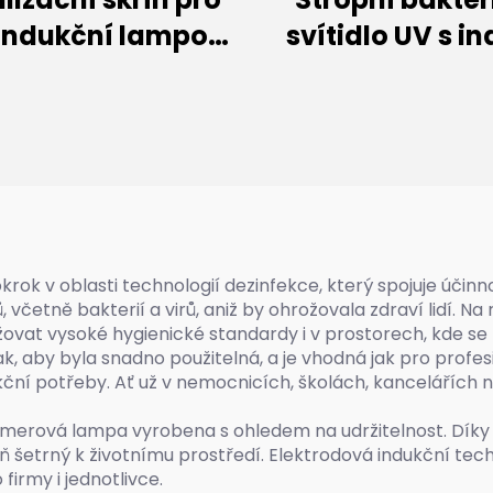
 indukční lampou
svítidlo UV s i
(300 W)
lampou (60 W až
 v oblasti technologií dezinfekce, který spojuje účinno
včetně bakterií a virů, aniž by ohrožovala zdraví lidí. N
ovat vysoké hygienické standardy i v prostorech, kde se n
by byla snadno použitelná, a je vhodná jak pro profesioná
nfekční potřeby. Ať už v nemocnicích, školách, kanceláří
merová lampa vyrobena s ohledem na udržitelnost. Díky v
 šetrný k životnímu prostředí. Elektrodová indukční techno
firmy i jednotlivce.