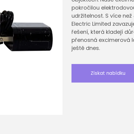
pokročilou elektrodovo
udržitelnost. S více ne
Electric Limited zavazu
řešení, která kladejí d
přenosná excimerová la
ještě dnes.
Získat nabídku