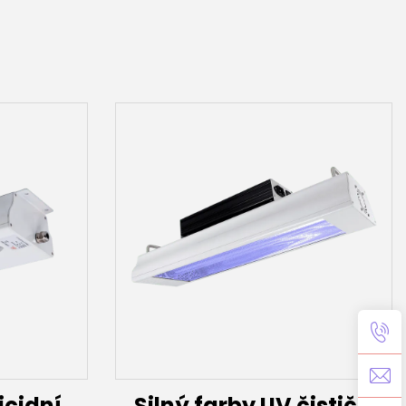
icidní
Silný farby UV čistič s