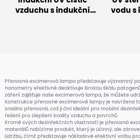
vzduchu s indukční
vodu s
lampou (200W~600W)
Přenosná excimerová lampa představuje významný pokrok
nanometry efektivně deaktivuje širokou škálu patogenů, 
záření zajišťuje naše excimerová lampa, že můžete udrž
Konstrukce přenosné excimerové lampy je navržena tak, a
snadno přenosná, což ji činí ideální pro mobilní dezi
řešení pro zlepšení kvality vzduchu a povrchů.
Kromě svých dezinfekčních vlastností je přenosná exci
materiálů nabízíme produkt, který je účinný, ale zároveň
údržbu, čímž představuje nákladově efektivní volbu pro 