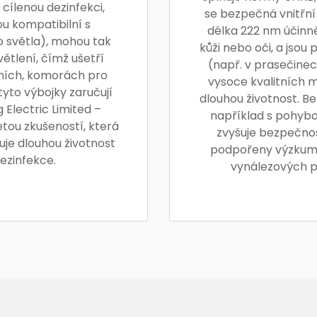
cílenou dezinfekci,
se bezpečná vnitřní p
ou kompatibilní s
délka 222 nm účinně
 světla), mohou tak
kůži nebo oči, a jso
ětlení, čímž ušetří
(např. v prasečinec
íních, komorách pro
vysoce kvalitních m
tyto výbojky zaručují
dlouhou životnost. Be
 Electric Limited –
například s pohybo
etou zkušeností, která
zvyšuje bezpečno
ťuje dlouhou životnost
podpořeny výzkumn
ezinfekce.
vynálezových pa