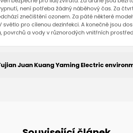
ároveň bezpečné pro lidi/zvířata. Za druhé jsou be
vypnutí, není potřeba žádný náběhový čas. Za čtvr
edchází znečištění ozonem. Za páté některé model
světlo pro cílenou dezinfekci. A konečně jsou dos
, povrchů a vody v různorodých vnitřních prostřed
Fujian Juan Kuang Yaming Electric environ
Související článek