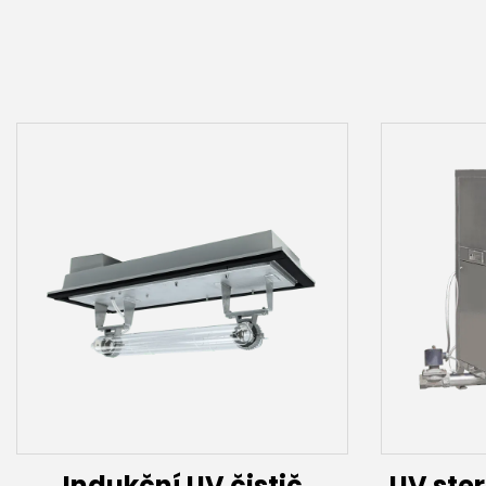
Indukční UV čistič
UV ster