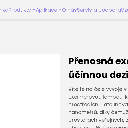
nka
Produkty
Aplikace
O nás
Servis a podpora
Vz
Přenosná ex
účinnou dezi
Vítejte na čele vývoje 
excimerovou lampou, kt
prostředích. Tato inov
nanometrů, díky čemuž je
prostorách veřejných, 
objektech. Naše excime