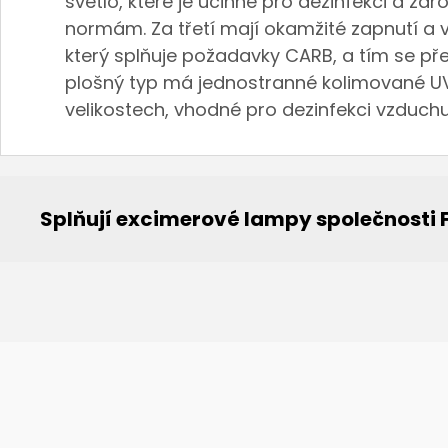
světlo, které je účinné pro dezinfekci a z
normám. Za třetí mají okamžité zapnutí a 
který splňuje požadavky CARB, a tím se př
plošný typ má jednostranné kolimované UV 
velikostech, vhodné pro dezinfekci vzduchu
Splňují excimerové lampy společnosti 