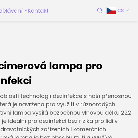
dělávání
Kontakt
CS
cimerová lampa pro
nfekci
v oblasti technologií dezinfekce s naší přenosnou
erá je navržena pro využití v různorodých
ativní lampa vysílá bezpečnou vlnovou délku 222
 ideální pro dezinfekci bez rizika pro lidi v
zdravotnických zařízeních i komerčních
rová lampa je bez obsahu rtuti a využívá