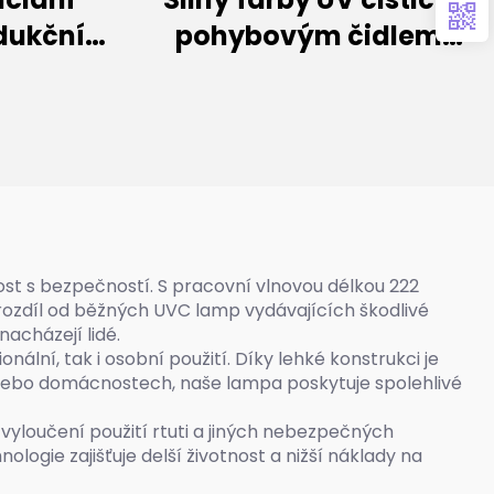
ndukční
pohybovým čidlem
 300 W)
(100W/150W)
st s bezpečností. S pracovní vlnovou délkou 222
a rozdíl od běžných UVC lamp vydávajících škodlivé
acházejí lidé.
lní, tak i osobní použití. Díky lehké konstrukci je
ch nebo domácnostech, naše lampa poskytuje spolehlivé
yloučení použití rtuti a jiných nebezpečných
logie zajišťuje delší životnost a nižší náklady na