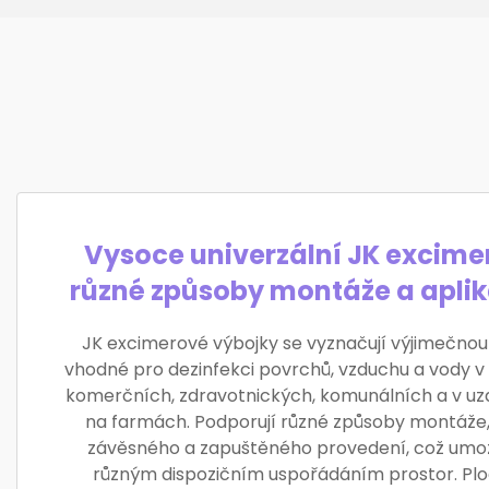
Vysoce univerzální JK excim
různé způsoby montáže a apli
JK excimerové výbojky se vyznačují výjimečnou 
vhodné pro dezinfekci povrchů, vzduchu a vody v
komerčních, zdravotnických, komunálních a v u
na farmách. Podporují různé způsoby montáže,
závěsného a zapuštěného provedení, což umož
různým dispozičním uspořádáním prostor. Plo