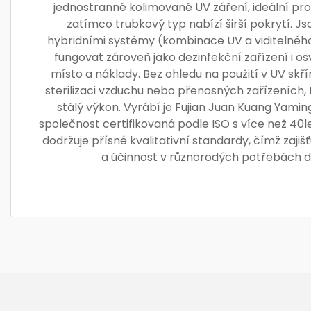
jednostranné kolimované UV záření, ideální pro 
zatímco trubkový typ nabízí širší pokrytí. Js
hybridními systémy (kombinace UV a viditelného
fungovat zároveň jako dezinfekční zařízení i osv
místo a náklady. Bez ohledu na použití v UV skř
sterilizaci vzduchu nebo přenosných zařízeních, 
stálý výkon. Vyrábí je Fujian Juan Kuang Yaming
společnost certifikovaná podle ISO s více než 40l
dodržuje přísné kvalitativní standardy, čímž zajiš
a účinnost v různorodých potřebách d