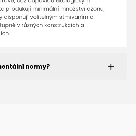
zrtuťové, což odpovídá ekologickým
té produkují minimální množství ozonu,
y disponují volitelným stmíváním a
tupné v různých konstrukcích a
ích.
mentální normy?