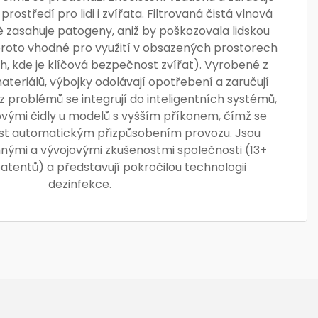
rostředí pro lidi i zvířata. Filtrovaná čistá vlnová
 zasahuje patogeny, aniž by poškozovala lidskou
u proto vhodné pro využití v obsazených prostorech
h, kde je klíčová bezpečnost zvířat). Vyrobené z
ateriálů, výbojky odolávají opotřebení a zaručují
z problémů se integrují do inteligentních systémů,
vými čidly u modelů s vyšším příkonem, čímž se
st automatickým přizpůsobením provozu. Jsou
ými a vývojovými zkušenostmi společnosti (13+
tentů) a představují pokročilou technologii
dezinfekce.