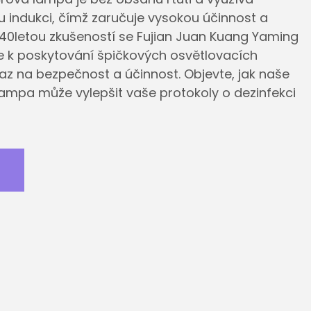
u indukci, čímž zaručuje vysokou účinnost a
ž 40letou zkušeností se Fujian Juan Kuang Yaming
je k poskytování špičkových osvětlovacích
ůraz na bezpečnost a účinnost. Objevte, jak naše
mpa může vylepšit vaše protokoly o dezinfekci