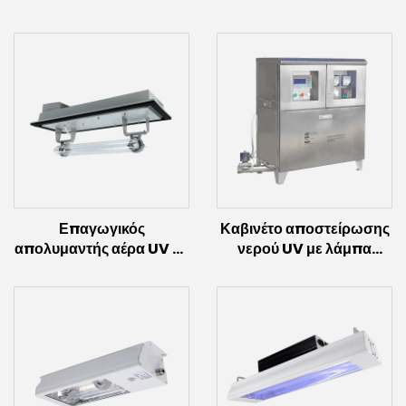
Επαγωγικός
Καβινέτο αποστείρωσης
απολυμαντής αέρα UV με
νερού UV με λάμπα
λαμπτήρα επαγωγής
επαγωγής (300W)
(200W~600W)