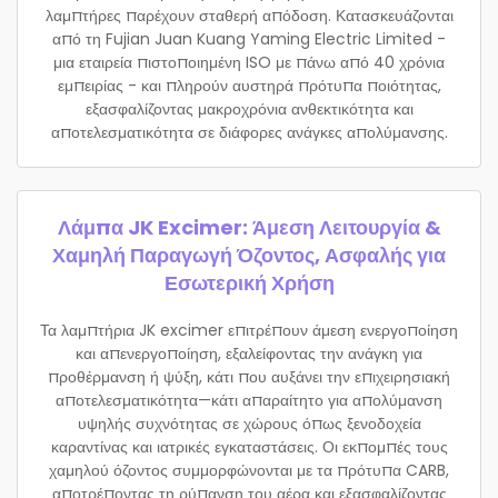
λαμπτήρες παρέχουν σταθερή απόδοση. Κατασκευάζονται
από τη Fujian Juan Kuang Yaming Electric Limited -
μια εταιρεία πιστοποιημένη ISO με πάνω από 40 χρόνια
εμπειρίας - και πληρούν αυστηρά πρότυπα ποιότητας,
εξασφαλίζοντας μακροχρόνια ανθεκτικότητα και
αποτελεσματικότητα σε διάφορες ανάγκες απολύμανσης.
Λάμπα JK Excimer: Άμεση Λειτουργία &
Χαμηλή Παραγωγή Όζοντος, Ασφαλής για
Εσωτερική Χρήση
Τα λαμπτήρια JK excimer επιτρέπουν άμεση ενεργοποίηση
και απενεργοποίηση, εξαλείφοντας την ανάγκη για
προθέρμανση ή ψύξη, κάτι που αυξάνει την επιχειρησιακή
αποτελεσματικότητα—κάτι απαραίτητο για απολύμανση
υψηλής συχνότητας σε χώρους όπως ξενοδοχεία
καραντίνας και ιατρικές εγκαταστάσεις. Οι εκπομπές τους
χαμηλού όζοντος συμμορφώνονται με τα πρότυπα CARB,
αποτρέποντας τη ρύπανση του αέρα και εξασφαλίζοντας