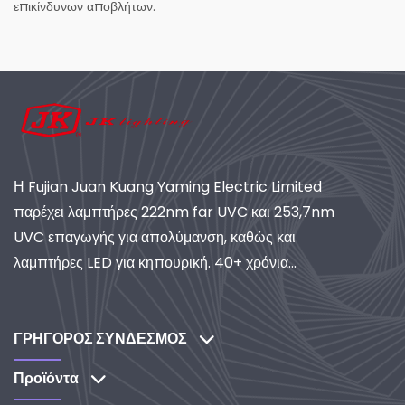
επικίνδυνων αποβλήτων.
Η Fujian Juan Kuang Yaming Electric Limited
παρέχει λαμπτήρες 222nm far UVC και 253,7nm
UVC επαγωγής για απολύμανση, καθώς και
λαμπτήρες LED για κηπουρική. 40+ χρόνια
εμπειρίας, πιστοποιημένη ISO, παγκόσμιος
προμηθευτής συστημάτων βιομηχανικού φωτισμού
και καθαρισμού. Ανακαλύψτε τις λύσεις μας με
ΓΡΗΓΟΡΟΣ ΣΥΝΔΕΣΜΟΣ
έμφαση στην έρευνα και ανάπτυξη.
Προϊόντα