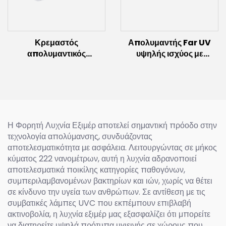
Κρεμαστός
Απολυμαντής Far UV
απολυμαντικός
υψηλής ισχύος με
λαμπτήρας UV με
αισθητήρα κίνησης
λαμπτήρα επαγωγής
(100W/150W)
(60W~300W)
Η Φορητή Λυχνία Εξιμέρ αποτελεί σημαντική πρόοδο στην
τεχνολογία απολύμανσης, συνδυάζοντας
αποτελεσματικότητα με ασφάλεια. Λειτουργώντας σε μήκος
κύματος 222 νανομέτρων, αυτή η λυχνία αδρανοποιεί
αποτελεσματικά ποικίλης κατηγορίες παθογόνων,
συμπεριλαμβανομένων βακτηρίων και ιών, χωρίς να θέτει
σε κίνδυνο την υγεία των ανθρώπων. Σε αντίθεση με τις
συμβατικές λάμπες UVC που εκπέμπουν επιβλαβή
ακτινοβολία, η λυχνία εξιμέρ μας εξασφαλίζει ότι μπορείτε
να διατηρείτε υψηλά πρότυπα υγιεινής σε χώρους που