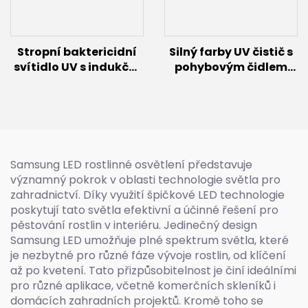
Stropní baktericidní
Silný farby UV čistič s
svítidlo UV s indukční
pohybovým čidlem
lampou (60 W až 300
(100W/150W)
W)
Samsung LED rostlinné osvětlení představuje
významný pokrok v oblasti technologie světla pro
zahradnictví. Díky využití špičkové LED technologie
poskytují tato světla efektivní a účinné řešení pro
pěstování rostlin v interiéru. Jedinečný design
Samsung LED umožňuje plné spektrum světla, které
je nezbytné pro různé fáze vývoje rostlin, od klíčení
až po kvetení. Tato přizpůsobitelnost je činí ideálními
pro různé aplikace, včetně komerčních skleníků i
domácích zahradních projektů. Kromě toho se