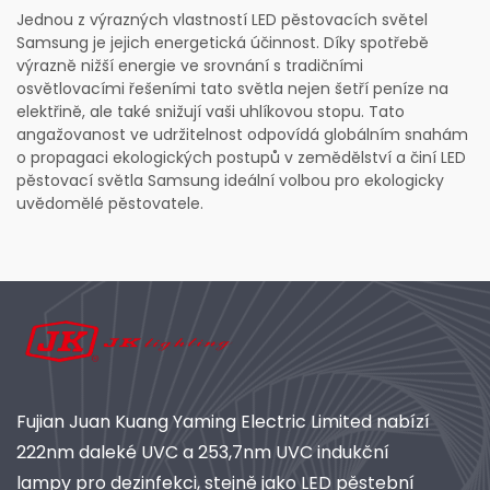
Jednou z výrazných vlastností LED pěstovacích světel
Samsung je jejich energetická účinnost. Díky spotřebě
výrazně nižší energie ve srovnání s tradičními
osvětlovacími řešeními tato světla nejen šetří peníze na
elektřině, ale také snižují vaši uhlíkovou stopu. Tato
angažovanost ve udržitelnost odpovídá globálním snahám
o propagaci ekologických postupů v zemědělství a činí LED
pěstovací světla Samsung ideální volbou pro ekologicky
uvědomělé pěstovatele.
Fujian Juan Kuang Yaming Electric Limited nabízí
222nm daleké UVC a 253,7nm UVC indukční
lampy pro dezinfekci, stejně jako LED pěstební