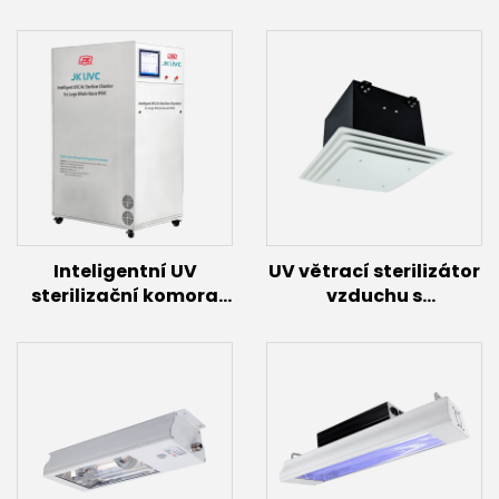
Inteligentní UV
UV větrací sterilizátor
sterilizační komora
vzduchu s
vzduchu s indukčními
ventilátorem (40 W až
lampami (2,4 kW~12
60 W)
kW)