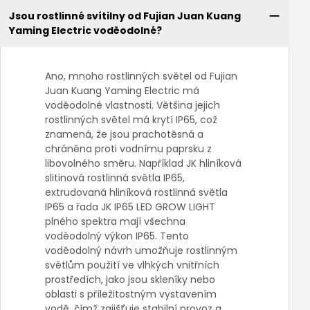
Jsou rostlinné svítilny od Fujian Juan Kuang
Yaming Electric voděodolné?
Ano, mnoho rostlinných světel od Fujian
Juan Kuang Yaming Electric má
voděodolné vlastnosti. Většina jejich
rostlinných světel má krytí IP65, což
znamená, že jsou prachotěsná a
chráněna proti vodnímu paprsku z
libovolného směru. Například JK hliníková
slitinová rostlinná světla IP65,
extrudovaná hliníková rostlinná světla
IP65 a řada JK IP65 LED GROW LIGHT
plného spektra mají všechna
voděodolný výkon IP65. Tento
voděodolný návrh umožňuje rostlinným
světlům použití ve vlhkých vnitřních
prostředích, jako jsou skleníky nebo
oblasti s příležitostným vystavením
vodě, čímž zajišťuje stabilní provoz a