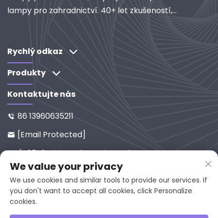
lampy pro zahradnictví. 40+ let zkušeností,
certifikováno podle ISO, globální dodavatel
průmyslového osvětlení a čisticích systémů.
Objevte naše řešení založené na výzkumu a
Rychlý odkaz
vývoji.
Produkty
Kontaktujte nás
86 13960635211

[email Protected]

Č. 65-9, Xixi Road, Yanping, Fujia

We value your privacy
N, 353001, Čína
We use cookies and similar tools to provide our services. If
you don't want to accept all cookies, click Personalize
cookies.
Autorské právo © 2025 společnosti Fujian Juan