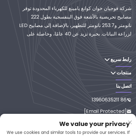
شركة فوجيان خوان كوانغ يامينغ للكهرباء المحدودة توفر
مصابيح تحريضية بالأشعة فوق البنفسجية بطول 222
نانومتر و253.7 نانومتر للتطهير، بالإضافة إلى مصابيح LED
لزراعة النباتات. بخبرة تزيد عن 40 عامًا، وحاصلة على
شهادة الأيزو، تُعدّ موردًا عالميًا لأنظمة الإضاءة والتنقية
الصناعية. استكشف حلولنا القائمة على البحث والتطوير.
رابط سريع
منتجات
اتصل بنا
86 13960635211

[email Protected]

رقم 65-9، شارع شيسي، يانبينغ، فوجي
We value your privacy

ان، 353001، الصين
We use cookies and similar tools to provide our services. If