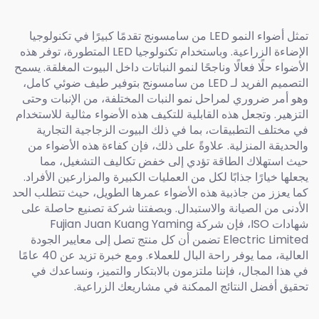
تمثل أضواء النمو LED من سامسونج تقدمًا كبيرًا في تكنولوجيا
الإضاءة الزراعية. وباستخدام تكنولوجيا LED المتطورة، توفر هذه
الأضواء حلًا فعالًا وناجحًا لنمو النباتات داخل البيوت المغلقة. يسمح
التصميم الفريد لـ LED من سامسونج بتوفير طيف ضوئي كامل،
وهو أمر ضروري لمراحل نمو النبات المختلفة، من الإنبات وحتى
التزهير. وتجعل هذه القابلية للتكيف هذه الأضواء مثالية للاستخدام
في مختلف التطبيقات، بما في ذلك البيوت الزجاجية التجارية
والحديقة المنزلية. علاوةً على ذلك، فإن كفاءة هذه الأضواء من
حيث استهلاك الطاقة تؤدي إلى خفض تكاليف التشغيل، مما
يجعلها خيارًا جذابًا لكل من العمليات الكبيرة والمزارعين الأفراد.
كما يعزز من جاذبية هذه الأضواء عمرها الطويل، حيث تتطلب الحد
الأدنى من الصيانة والاستبدال. وبصفتنا شركة تصنيع حاصلة على
شهادات ISO، فإن شركة Fujian Juan Kuang Yaming
Electric Limited تضمن أن كل منتج تصل إلى معايير الجودة
العالية، مما يوفر راحة البال للعملاء. ومع خبرة تزيد عن 40 عامًا
في هذا المجال، فإننا ملتزمون بالابتكار والتميز، ونساعدك في
تحقيق أفضل النتائج الممكنة في مشاريعك الزراعية.