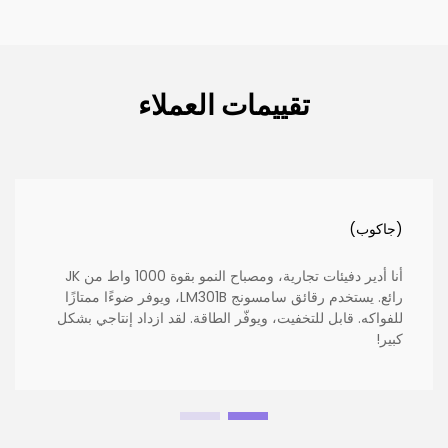
تقييمات العملاء
(جاكوب)
أنا أدير دفيئات تجارية، ومصباح النمو بقوة 1000 واط من JK
رائع. يستخدم رقائق سامسونج LM301B، ويوفر ضوءًا ممتازًا
للفواكه. قابل للتخفيت، ويوفّر الطاقة. لقد ازداد إنتاجي بشكل
كبير!