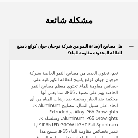
مشكلة شائعة
هل مصابيح الإضاءة النمو من شركة فوجيان جوان كوانغ يامينج
للطاقة المحدودة مقاومة للماء؟
نعم، تحتوي العديد من مصابيح النمو الخاصة بشركة
فوجيان جوان كوانغ يامينج للطاقة الكهربائية على
خصائص مقاومة للماء. تحتوي معظم مصابيح النمو
الخاصة بهم على تصنيف IP65، مما يعني أنها
محكمة ضد الغبار ومحمية ضد رشات المياه من أي
اتجاه. على سبيل المثال، مصابيح JK Aluminum
Alloy IP65 Growlights، و Extruded
Aluminum IP65 Growlights، وسلسلة JK
IP65 LED GROW LIGHT Full Spectrum كلها
تتميز بخصائص مقاومة الماء IP65. يسمح هذا
التصميم المقاوم للماء استخدام مصابيح النمو في