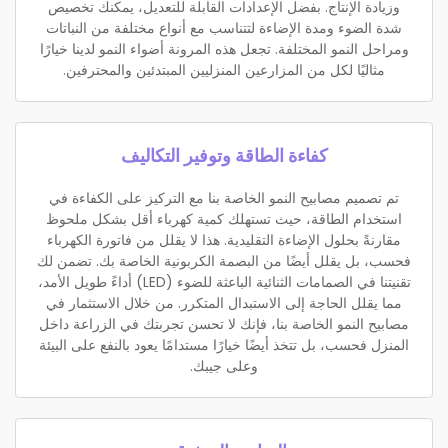
وزيادة الإنتاج. بفضل الإعدادات القابلة للتعديل، يمكنك تخصيص
شدة الضوء ومدة الإضاءة لتتناسب مع أنواع مختلفة من النباتات
ومراحل النمو المختلفة. تجعل هذه المرونة أضواء النمو لدينا خيارًا
مثاليًا لكل من المزارعين المنزليين المبتدئين والمحترفين.
كفاءة الطاقة وتوفير التكاليف
تم تصميم مصابيح النمو الخاصة بنا مع التركيز على الكفاءة في
استخدام الطاقة، حيث تستهلك كمية كهرباء أقل بشكل ملحوظ
مقارنةً بحلول الإضاءة التقليدية. هذا لا يقلل من فاتورة الكهرباء
فحسب، بل يقلل أيضًا من البصمة الكربونية الخاصة بك. تضمن لك
تقنيتنا في الصمامات الثنائية الباعثة للضوء (LED) أداءً طويل الأمد،
مما يقلل الحاجة إلى الاستبدال المتكرر. من خلال الاستثمار في
مصابيح النمو الخاصة بنا، فإنك لا تحسن تجربتك في الزراعة داخل
المنزل فحسب، بل تتخذ أيضًا خيارًا مستدامًا يعود بالنفع على البيئة
وعلى جيبك.