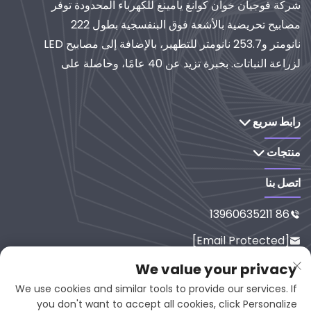
شركة فوجيان خوان كوانغ يامينغ للكهرباء المحدودة توفر
مصابيح تحريضية بالأشعة فوق البنفسجية بطول 222
نانومتر و253.7 نانومتر للتطهير، بالإضافة إلى مصابيح LED
لزراعة النباتات. بخبرة تزيد عن 40 عامًا، وحاصلة على
شهادة الأيزو، تُعدّ موردًا عالميًا لأنظمة الإضاءة والتنقية
الصناعية. استكشف حلولنا القائمة على البحث والتطوير.
رابط سريع
منتجات
اتصل بنا
86 13960635211

[email Protected]

رقم 65-9، شارع شيسي، يانبينغ، فوجي
We value your privacy

ان، 353001، الصين
We use cookies and similar tools to provide our services. If
you don't want to accept all cookies, click Personalize