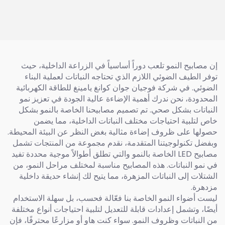
أو ثابت)
بعيدة بطول 222 نانومتر 150
واط 60 واط 30 واط لمبة
إكسيمر بطول 222 نانومتر
إن مصابيح النمو تلعب دوراً أساسياً في الزراعة الداخلية، حيث
توفر الطيف الضوئي اللازم الذي تحتاجه النباتات لعملية البناء
الضوئي. في شركة فوجيان جوان كوانغ يامينغ للطاقة الكهربائية
المحدودة، نحن ندرك أهمية الإضاءة عالية الجودة في تعزيز نمو
النباتات بشكل صحي. تم تصميم مصابيحنا الخاصة بالنمو بشكل
خاص لتلبية احتياجات مختلف النباتات الداخلية، مما يضمن
حصولها على ظروف إضاءة مثالية بغض النظر عن البيئة المحيطة.
وبفضل تكنولوجيتنا المتقدمة، نقدم مجموعة من المنتجات تشمل
مصابيح LED الخاصة بالنمو والتي تطلق أطوالاً موجية محددة تفيد
في نمو النباتات. هذه المصابيح مناسبة لمختلف مراحل النمو، من
الشتلات إلى النباتات المزهرة، مما يتيح لك إنشاء حديقة داخلية
مزدهرة.
ليست أضواء النمو الخاصة بنا فعّالة فحسب، بل سهلة الاستخدام
أيضًا، وتشمل إعدادات قابلة للتعديل لتلبية احتياجات أنواع مختلفة
من النباتات وظروف النمو. سواء كنت هاوٍ أو مزارعًا محترفًا، فإن