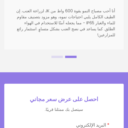
أنا أحب مصباح النمو بقوة 600 واط من JK لزراعة العنب. إن
الطيف الكامل يلبي احتياجات نموه، وهو مزود بتصنيف مقاوم
للماء والغبار IP65 - مما يجعله آمنًا للاستخدام في الهواء
الطلق. كما يساعد في نضج العنب بشكل متساوٍ. استثمار رائع
للمزارعين!
احصل على عرض سعر مجاني
سيتصل بك ممثلنا قريبًا.
البريد الإلكتروني