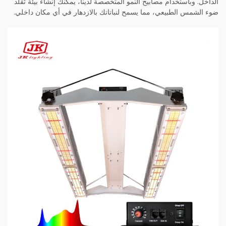
الداخل. وباستخدام مصابيح النمو المتخصصة لدينا، يمكنك إنشاء بيئة تُقلّد
ضوء الشمس الطبيعي، مما يسمح لنباتاتك بالازدهار في أي مكان داخلي.