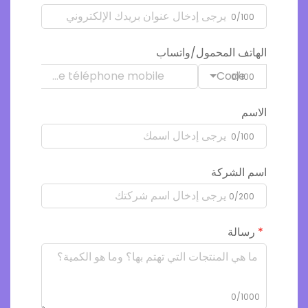
0/100
الهاتف المحمول/واتساب
Code
0/100
الاسم
0/100
اسم الشركة
0/200
رسالة
0/1000