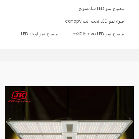
مصباح نمو LED سامسونج
ضوء نمو LED تحت الت canopy
مصباح نمو lm301h evo LED
مصباح نمو لوحة LED