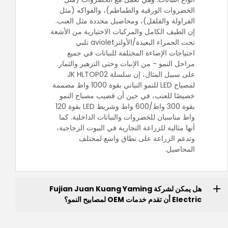
الخضروات الورقية والطماطم)، والفواكه (مثل
الفراولة والفلفل)، ومحاصيل محددة مثل العنب.
إن الطيف الكامل والمركبات الاختيارية من الأشعة
تحت الحمراء البعيدة/الأولترaviolet تلبي
احتياجات الإضاءة المختلفة للنباتات في جميع
مراحل النمو - من الإنبات وحتى التزهير والثمار.
على سبيل المثال، إن سلسلة JK HLTOP02
لمصباح LED للنمو النباتي بقوة 1000 واط مصممة
خصيصًا للعنب، في حين أن قضيب مصباح النمو
بقوة 300 واط/600 واط وشريط LED بقوة 120
واط مناسبان للخضروات والنباتات الداخلية. كما
أنها مثالية للزراعة التجارية في البيوت الزجاجية،
وتدعم الزراعة على نطاق واسع لمختلف
المحاصيل.
هل يمكن لشركة Fujian Juan Kuang Yaming
Electric أن تقدم خدمات OEM لمصابيح النمو؟